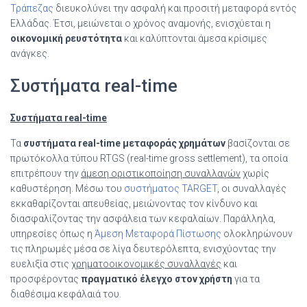
Τράπεζας
διευκολύνει την ασφαλή και προσιτή μεταφορά εντός
Ελλάδας. Έτσι, μειώνεται ο χρόνος αναμονής, ενισχύεται η
οικονομική ρευστότητα
και καλύπτονται άμεσα κρίσιμες
ανάγκες.
Συστήματα real-time
Συστήματα real-time
Τα
συστήματα real-time μεταφοράς χρημάτων
βασίζονται σε
πρωτόκολλα τύπου RTGS (real-time gross settlement), τα οποία
επιτρέπουν την
άμεση οριστικοποίηση συναλλαγών
χωρίς
καθυστέρηση. Μέσω του
συστήματος TARGET
, οι συναλλαγές
εκκαθαρίζονται απευθείας, μειώνοντας τον κίνδυνο και
διασφαλίζοντας την ασφάλεια των κεφαλαίων. Παράλληλα,
υπηρεσίες όπως η
Άμεση Μεταφορά Πίστωσης
ολοκληρώνουν
τις πληρωμές μέσα σε λίγα δευτερόλεπτα, ενισχύοντας την
ευελιξία στις
χρηματοοικονομικές συναλλαγές
και
προσφέροντας
πραγματικό έλεγχο στον χρήστη
για τα
διαθέσιμα κεφάλαιά του.