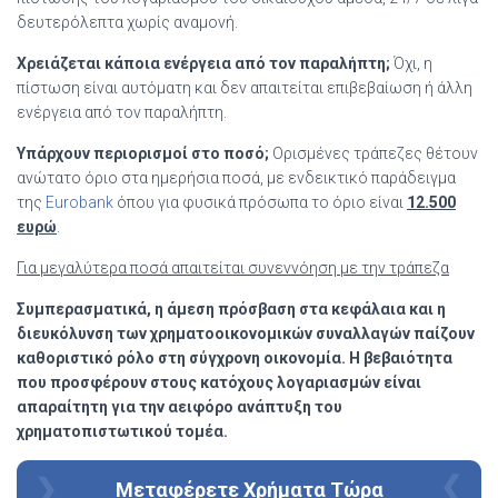
δευτερόλεπτα χωρίς αναμονή.
Χρειάζεται κάποια ενέργεια από τον παραλήπτη;
Όχι, η
πίστωση είναι αυτόματη και δεν απαιτείται επιβεβαίωση ή άλλη
ενέργεια από τον παραλήπτη.
Υπάρχουν περιορισμοί στο ποσό;
Ορισμένες τράπεζες θέτουν
ανώτατο όριο στα ημερήσια ποσά, με ενδεικτικό παράδειγμα
της
Eurobank
όπου για φυσικά πρόσωπα το όριο είναι
12.500
ευρώ
.
Για μεγαλύτερα ποσά απαιτείται συνεννόηση με την τράπεζα
Συμπερασματικά, η άμεση πρόσβαση στα κεφάλαια και η
διευκόλυνση των χρηματοοικονομικών συναλλαγών παίζουν
καθοριστικό ρόλο στη σύγχρονη οικονομία. Η βεβαιότητα
που προσφέρουν στους κατόχους λογαριασμών είναι
απαραίτητη για την αειφόρο ανάπτυξη του
χρηματοπιστωτικού τομέα.
Μεταφέρετε Χρήματα Τώρα