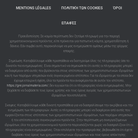
MENTIONS LÉGALES
ΠΟΛΙΤΙΚΉ ΤΩΝ COOKIES
ΌΡΟΙ
ΕΠΑΦΈΣ
Προειδοποίηση: Σε καμία περίπτωση δεν ζητάμε πληρωμή για την παροχή
χρηματοοικονομικού προϊόντος, είτε πρόκειται για πιστωτική κάρτα, χρηματοδότηση ή
δάνειο. Εάν συμβεί αυτό, παρακαλούμε να μας ενημερώσετε αμέσως μέσω της φόρμας
επαφής.
Σημείωση: Καταβάλλουμε κάθε προσπάθεια να διατηρούμε όλες τις πληροφορίες όσο το
δυνατόν πιο ενημερωμένες. Είναι σημαντικό να σημειώσετε ότι αυτές οι πληροφορίες μπορεί
να διαφέρουν από αυτές που βρίσκονται στους ιστότοπους των χρηματοπιστωτικών ιδρυμάτων
και/ή των παρόχων υπηρεσιών ενός συγκεκριμένου ιστότοπου. Για τα ιδρύματα με τα οποία δεν
έχουμε εταιρική σχέση, όλα τα προϊόντα που αναφέρονται σε αυτόν τον ιστότοπο,
https://gre.jornalmateria.com/
, δεν εγγυώνται ότι οι πληροφορίες είναι ενημερωμένες. Μην
ξεχάσετε να διαβάσετε τους όρους χρήσης και τους όρους αγοράς των χρηματοπιστωτικών
ιδρυμάτων που επιλέγετε.
Σκεψεις: Καταβάλλουμε κάθε δυνατή προσπάθεια για να διασφαλίσουμε την ακρίβεια και την
ενημέρωση των πληροφοριών. Αυτές οι πληροφορίες μπορεί να διαφέρουν από αυτές που
εμφανίζονται στους ιστότοπους των χρηματοπιστωτικών ιδρυμάτων, των παρόχων υπηρεσιών
ή του ιστότοπου ενός συγκεκριμένου προϊόντος. Στην περίπτωση μη συνεργαζόμενων
ιδρυμάτων, όλα τα χρηματοοικονομικά προϊόντα παρουσιάζονται χωρίς να διασφαλίζουν ότι οι
πληροφορίες είναι ενημερωμένες. Όταν επιλέγετε την προσφορά σας, βεβαιωθείτε ότι έχετε
διαβάσει τους όρους των χρηματοπιστωτικών ιδρυμάτων και τους όρους απόκτησης.