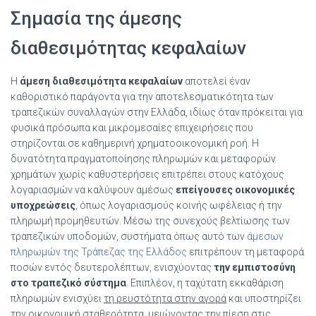
Σημασία της άμεσης
διαθεσιμότητας κεφαλαίων
Η
άμεση διαθεσιμότητα κεφαλαίων
αποτελεί έναν
καθοριστικό παράγοντα για την αποτελεσματικότητα των
τραπεζικών συναλλαγών στην Ελλάδα, ιδίως όταν πρόκειται για
φυσικά πρόσωπα και μικρομεσαίες επιχειρήσεις που
στηρίζονται σε καθημερινή χρηματοοικονομική ροή. Η
δυνατότητα πραγματοποίησης πληρωμών και μεταφορών
χρημάτων χωρίς καθυστερήσεις επιτρέπει στους κατόχους
λογαριασμών να καλύψουν αμέσως
επείγουσες οικονομικές
υποχρεώσεις
, όπως λογαριασμούς κοινής ωφέλειας ή την
πληρωμή προμηθευτών. Μέσω της συνεχούς βελτίωσης των
τραπεζικών υποδομών, συστήματα όπως αυτό των
άμεσων
πληρωμών της Τράπεζας της Ελλάδος
επιτρέπουν τη μεταφορά
ποσών εντός δευτερολέπτων, ενισχύοντας
την εμπιστοσύνη
στο τραπεζικό σύστημα
. Επιπλέον, η ταχύτατη εκκαθάριση
πληρωμών ενισχύει
τη ρευστότητα στην αγορά
και υποστηρίζει
την οικονομική σταθερότητα, μειώνοντας την πίεση στις