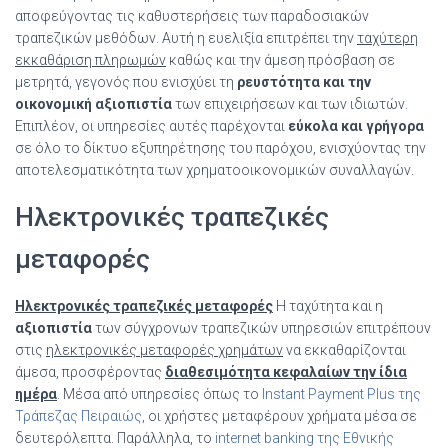
αποφεύγοντας τις καθυστερήσεις των παραδοσιακών
τραπεζικών μεθόδων. Αυτή η ευελιξία επιτρέπει την
ταχύτερη
εκκαθάριση πληρωμών
καθώς και την άμεση πρόσβαση σε
μετρητά, γεγονός που ενισχύει τη
ρευστότητα και την
οικονομική αξιοπιστία
των επιχειρήσεων και των ιδιωτών.
Επιπλέον, οι υπηρεσίες αυτές παρέχονται
εύκολα και γρήγορα
σε όλο το δίκτυο εξυπηρέτησης του παρόχου, ενισχύοντας την
αποτελεσματικότητα των χρηματοοικονομικών συναλλαγών.
Ηλεκτρονικές τραπεζικές
μεταφορές
Ηλεκτρονικές τραπεζικές μεταφορές
Η ταχύτητα και η
αξιοπιστία
των σύγχρονων τραπεζικών υπηρεσιών επιτρέπουν
στις
ηλεκτρονικές μεταφορές χρημάτων
να εκκαθαρίζονται
άμεσα, προσφέροντας
διαθεσιμότητα κεφαλαίων την ίδια
ημέρα
. Μέσα από υπηρεσίες όπως το
Instant Payment Plus της
Τράπεζας Πειραιώς
, οι χρήστες μεταφέρουν χρήματα μέσα σε
δευτερόλεπτα. Παράλληλα, το
internet banking της Εθνικής