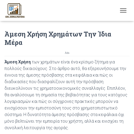
T
O
G
Άμεση Χρήση Χρημάτων Την Ίδια
G
L
Μέρα
E
N
Ads
A
V
Άμεση Χρήση
των χρημάτων είναι ένα κρίσιμο ζήτημα για
I
πολλούς δικαιούχους. Στο άρθρο αυτό, θα εξερευνήσουμε την
G
έννοια της άμεσης πρόσβασης στα κεφάλαια και πώς οι
A
διαδικασίες που διασφαλίζουν αυτή την πρόσβαση
T
διευκολύνουν τις χρηματοοικονομικές συναλλαγές. Επιπλέον,
I
θα αναλύσουμε τη σημασία της βεβαιότητας για τους κατόχους
O
N
λογαριασμών και πώς οι σύγχρονες πρακτικές μπορούν να
ενισχύσουν την εμπιστοσύνη τους στο χρηματοπιστωτικό
σύστημα. Η δυνατότητα άμεσης πρόσβασης στα κεφάλαια όχι
μόνο βελτιώνει την εμπειρία του χρήστη, αλλά και ενισχύει τη
συνολική λειτουργία της αγοράς.