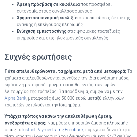
Άμεση πρόσβαση σε κεφάλαια
που προσφέρει
αυτονομία στους συναλλασσομένους
Χρηματοοικονομική ευελιξία
σε περιπτώσεις έκτακτης
ανάγκης ή επείγουσας πληρωμής
Ενίσχυση εμπιστοσύνης
στις ψηφιακές τραπεζικές
υπηρεσίες και στις ηλεκτρονικές συναλλαγές
Συχνές ερωτήσεις
Πότε απελευθερώνονται τα χρήματα μετά από μεταφορά;
Τα
χρήματα απελευθερώνονται συνήθως την ίδια εργάσιμη ημέρα,
εφόσον η μεταφορά πραγματοποιηθεί εντός των ωρών
λειτουργίας της τράπεζας. Για παράδειγμα, σύμφωνα με την
Alpha Bank
, μεταφορές έως 50.000 ευρώ μεταξύ ελληνικών
τραπεζών εκτελούνται την ίδια ημέρα.
Υπάρχει τρόπος να κάνω την απελευθέρωση άμεση,
ανεξαρτήτως ώρας;
Ναι, μέσω υπηρεσιών άμεσης πληρωμής
όπως τα
Instant Payments της Eurobank
, παρέχεται δυνατότητα
πίστωσης του λογαριασμού του δικαιούχου άμεσα, 24/7 σε λίγα