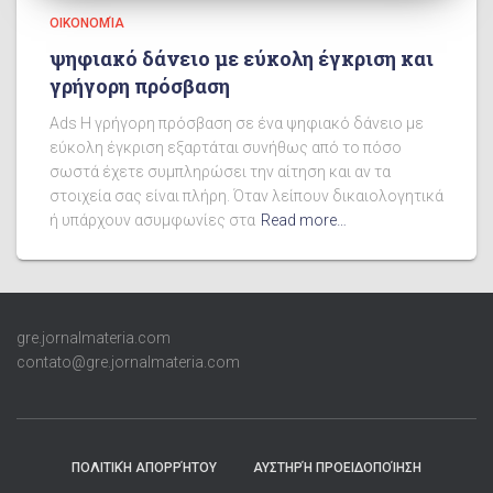
ΟΙΚΟΝΟΜΊΑ
ψηφιακό δάνειο με εύκολη έγκριση και
γρήγορη πρόσβαση
Ads Η γρήγορη πρόσβαση σε ένα ψηφιακό δάνειο με
εύκολη έγκριση εξαρτάται συνήθως από το πόσο
σωστά έχετε συμπληρώσει την αίτηση και αν τα
στοιχεία σας είναι πλήρη. Όταν λείπουν δικαιολογητικά
ή υπάρχουν ασυμφωνίες στα
Read more…
gre.jornalmateria.com
contato@gre.jornalmateria.com
ΠΟΛΙΤΙΚΉ ΑΠΟΡΡΉΤΟΥ
ΑΥΣΤΗΡΉ ΠΡΟΕΙΔΟΠΟΊΗΣΗ