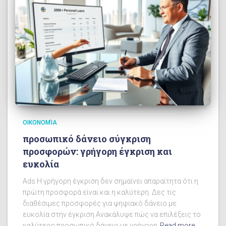
ΟΙΚΟΝΟΜΊΑ
προσωπικό δάνειο σύγκριση
προσφορών: γρήγορη έγκριση και
ευκολία
Ads Η γρήγορη έγκριση δεν σημαίνει απαραίτητα ότι η
πρώτη προσφορά είναι και η καλύτερη. Δες τις
διαθέσιμες προσφορές για ψηφιακό δάνειο με
ευκολία στην έγκριση.Ανακάλυψε πώς να επιλέξεις το
καλύτερο προσωπικό δάνειο με γρήγορη
Read more…