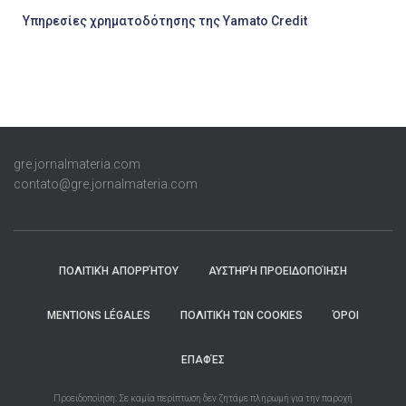
Υπηρεσίες χρηματοδότησης της Yamato Credit
gre.jornalmateria.com
contato@gre.jornalmateria.com
ΠΟΛΙΤΙΚΉ ΑΠΟΡΡΉΤΟΥ
ΑΥΣΤΗΡΉ ΠΡΟΕΙΔΟΠΟΊΗΣΗ
MENTIONS LÉGALES
ΠΟΛΙΤΙΚΉ ΤΩΝ COOKIES
ΌΡΟΙ
ΕΠΑΦΈΣ
Προειδοποίηση: Σε καμία περίπτωση δεν ζητάμε πληρωμή για την παροχή