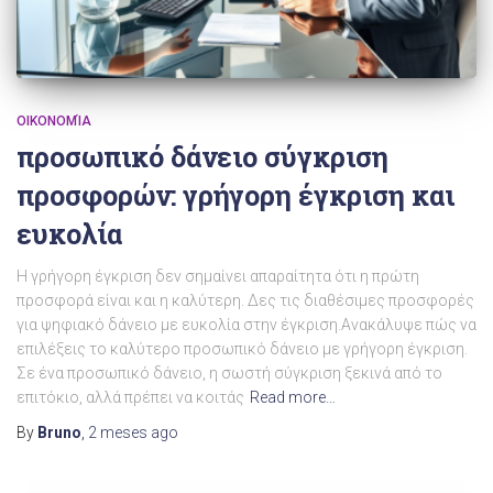
ΟΙΚΟΝΟΜΊΑ
προσωπικό δάνειο σύγκριση
προσφορών: γρήγορη έγκριση και
ευκολία
Η γρήγορη έγκριση δεν σημαίνει απαραίτητα ότι η πρώτη
προσφορά είναι και η καλύτερη. Δες τις διαθέσιμες προσφορές
για ψηφιακό δάνειο με ευκολία στην έγκριση.Ανακάλυψε πώς να
επιλέξεις το καλύτερο προσωπικό δάνειο με γρήγορη έγκριση.
Σε ένα προσωπικό δάνειο, η σωστή σύγκριση ξεκινά από το
επιτόκιο, αλλά πρέπει να κοιτάς
Read more…
By
Bruno
,
2 meses
ago