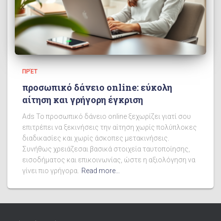
ΠΡΈΤ
προσωπικό δάνειο online: εύκολη
αίτηση και γρήγορη έγκριση
Ads Το προσωπικό δάνειο online ξεχωρίζει γιατί σου
επιτρέπει να ξεκινήσεις την αίτηση χωρίς πολύπλοκες
διαδικασίες και χωρίς άσκοπες μετακινήσεις.
Συνήθως χρειάζεσαι βασικά στοιχεία ταυτοποίησης,
εισοδήματος και επικοινωνίας, ώστε η αξιολόγηση να
γίνει πιο γρήγορα.
Read more…