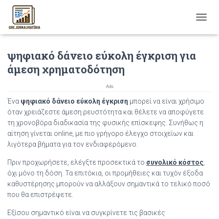
T
O
G
ψηφιακό δάνειο εύκολη έγκριση για
G
L
άμεση χρηματοδότηση
E
N
Ads
A
V
Ένα
ψηφιακό δάνειο εύκολη έγκριση
μπορεί να είναι χρήσιμο
I
όταν χρειάζεστε άμεση ρευστότητα και θέλετε να αποφύγετε
G
τη χρονοβόρα διαδικασία της φυσικής επίσκεψης. Συνήθως η
A
αίτηση γίνεται online, με πιο γρήγορο έλεγχο στοιχείων και
T
λιγότερα βήματα για τον ενδιαφερόμενο.
I
O
Πριν προχωρήσετε, ελέγξτε προσεκτικά το
συνολικό κόστος
,
N
όχι μόνο τη δόση. Τα επιτόκια, οι προμήθειες και τυχόν έξοδα
καθυστέρησης μπορούν να αλλάξουν σημαντικά το τελικό ποσό
που θα επιστρέψετε.
Εξίσου σημαντικό είναι να συγκρίνετε τις βασικές