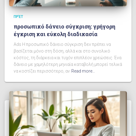
ΠΡΈΤ
προσωπικό δάνειο σύγκριση: γρήγορη
έγκριση και εύκολη διαδικασία
Ads Η προσωπικό δάνειο σύγκριση δεν πρέπει να
βασίζεται μόνο στη δόση, αλλά και στο συνολικό
κόστος, τη διάρκεια και τυχόν επιπλέον χρεώσεις. Ένα
δάνειο με χαμηλότερη μηνιαία καταβολή μπορεί τελικά
να κοστίζει περισσότερο, αν
Read more…