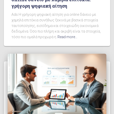
γρήγορη ψηφιακή αίτηση
Ads Η γρήγορη ψηφιακή αίτηση για online δάνειο με
χαμηλά επιτόκια συνήθως ξεκινά με βασικά στοιχεία
ταυτοποίησης, εισόδημα και στοιχειώδη οικονομικά
δεδομένα. Όσο πιο πλήρη και ακριβή είναι τα στοιχεία,
τόσο πιο ομαλά προχωρά η
Read more…