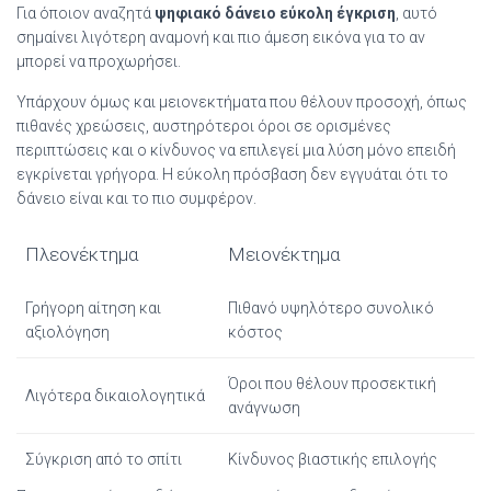
Για όποιον αναζητά
ψηφιακό δάνειο εύκολη έγκριση
, αυτό
σημαίνει λιγότερη αναμονή και πιο άμεση εικόνα για το αν
μπορεί να προχωρήσει.
Υπάρχουν όμως και μειονεκτήματα που θέλουν προσοχή, όπως
πιθανές χρεώσεις, αυστηρότεροι όροι σε ορισμένες
περιπτώσεις και ο κίνδυνος να επιλεγεί μια λύση μόνο επειδή
εγκρίνεται γρήγορα. Η εύκολη πρόσβαση δεν εγγυάται ότι το
δάνειο είναι και το πιο συμφέρον.
Πλεονέκτημα
Μειονέκτημα
Γρήγορη αίτηση και
Πιθανό υψηλότερο συνολικό
αξιολόγηση
κόστος
Όροι που θέλουν προσεκτική
Λιγότερα δικαιολογητικά
ανάγνωση
Σύγκριση από το σπίτι
Κίνδυνος βιαστικής επιλογής