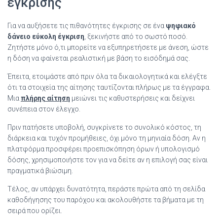
έγκρισης
Για να αυξήσετε τις πιθανότητες έγκρισης σε ένα
ψηφιακό
δάνειο εύκολη έγκριση
, ξεκινήστε από το σωστό ποσό.
Ζητήστε μόνο ό,τι μπορείτε να εξυπηρετήσετε με άνεση, ώστε
η δόση να φαίνεται ρεαλιστική με βάση το εισόδημά σας.
Έπειτα, ετοιμάστε από πριν όλα τα δικαιολογητικά και ελέγξτε
ότι τα στοιχεία της αίτησης ταυτίζονται πλήρως με τα έγγραφα.
Μια
πλήρης αίτηση
μειώνει τις καθυστερήσεις και δείχνει
συνέπεια στον έλεγχο.
Πριν πατήσετε υποβολή, συγκρίνετε το συνολικό κόστος, τη
διάρκεια και τυχόν προμήθειες, όχι μόνο τη μηνιαία δόση. Αν η
πλατφόρμα προσφέρει προεπισκόπηση όρων ή υπολογισμό
δόσης, χρησιμοποιήστε τον για να δείτε αν η επιλογή σας είναι
πραγματικά βιώσιμη.
Τέλος, αν υπάρχει δυνατότητα, περάστε πρώτα από τη σελίδα
καθοδήγησης του παρόχου και ακολουθήστε τα βήματα με τη
σειρά που ορίζει.