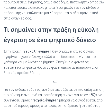
προϋποθέσεις έγκρισης, όπως εισόδημα, πιστοληπτικό προφίλ
και απαιτούμενα δικαιολογητικά. Έτσι μειώνετε τον κίνδυνο
απόρριψης και επιλέγετε μια λύση που ταιριάζει πραγματικά
στις ανάγκες σας.
Τι σημαίνει στην πράξη η εύκολη
έγκριση σε ένα ψηφιακό δάνειο
Στην πράξη, η
εύκολη έγκριση
δεν σημαίνει ότι το δάνειο
εγκρίνεται χωρίς έλεγχο, αλλά ότι η διαδικασία γίνεται πιο
γρήγορα και με λιγότερα βήματα. Συνήθως ο φάκελος
εξετάζεται ψηφιακά, ώστε να φανεί άμεσα αν πληρούνται οι
βασικές προϋποθέσεις.
Ads
Για τον ενδιαφερόμενο, αυτό μεταφράζεται σε πιο απλή αίτηση,
πιο σύντομη αναμονή και σαφέστερη εικόνα για το αν αξίζει να
συνεχίσει. Όμως η
ταχεία έγκριση
μπορεί να συνοδεύεται από
αυστηρότερους όρους στο ποσό, στη διάρκεια ή στο κόστος.