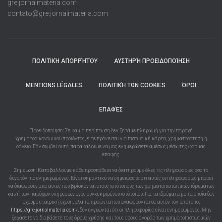
gre.jornalmateria.com
contato@gre.jornalmateria.com
ΠΟΛΙΤΙΚΉ ΑΠΟΡΡΉΤΟΥ
ΑΥΣΤΗΡΉ ΠΡΟΕΙΔΟΠΟΊΗΣΗ
MENTIONS LÉGALES
ΠΟΛΙΤΙΚΉ ΤΩΝ COOKIES
ΌΡΟΙ
ΕΠΑΦΈΣ
Προειδοποίηση: Σε καμία περίπτωση δεν ζητάμε πληρωμή για την παροχή
χρηματοοικονομικού προϊόντος, είτε πρόκειται για πιστωτική κάρτα, χρηματοδότηση ή
δάνειο. Εάν συμβεί αυτό, παρακαλούμε να μας ενημερώσετε αμέσως μέσω της φόρμας
επαφής.
Σημείωση: Καταβάλλουμε κάθε προσπάθεια να διατηρούμε όλες τις πληροφορίες όσο το
δυνατόν πιο ενημερωμένες. Είναι σημαντικό να σημειώσετε ότι αυτές οι πληροφορίες μπορεί
να διαφέρουν από αυτές που βρίσκονται στους ιστότοπους των χρηματοπιστωτικών ιδρυμάτων
και/ή των παρόχων υπηρεσιών ενός συγκεκριμένου ιστότοπου. Για τα ιδρύματα με τα οποία δεν
έχουμε εταιρική σχέση, όλα τα προϊόντα που αναφέρονται σε αυτόν τον ιστότοπο,
https://gre.jornalmateria.com/
, δεν εγγυώνται ότι οι πληροφορίες είναι ενημερωμένες. Μην
ξεχάσετε να διαβάσετε τους όρους χρήσης και τους όρους αγοράς των χρηματοπιστωτικών