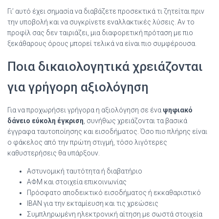
Γι’ αυτό έχει σημασία να διαβάζετε προσεκτικά τι ζητείται πριν
την υποβολή και να συγκρίνετε εναλλακτικές λύσεις. Αν το
προφίλ σας δεν ταιριάζει, μια διαφορετική πρόταση με πιο
ξεκάθαρους όρους μπορεί τελικά να είναι πιο συμφέρουσα.
Ποια δικαιολογητικά χρειάζονται
για γρήγορη αξιολόγηση
Για να προχωρήσει γρήγορα η αξιολόγηση σε ένα
ψηφιακό
δάνειο εύκολη έγκριση
, συνήθως χρειάζονται τα βασικά
έγγραφα ταυτοποίησης και εισοδήματος. Όσο πιο πλήρης είναι
ο φάκελος από την πρώτη στιγμή, τόσο λιγότερες
καθυστερήσεις θα υπάρξουν.
Αστυνομική ταυτότητα ή διαβατήριο
ΑΦΜ και στοιχεία επικοινωνίας
Πρόσφατο αποδεικτικό εισοδήματος ή εκκαθαριστικό
IBAN για την εκταμίευση και τις χρεώσεις
Συμπληρωμένη ηλεκτρονική αίτηση με σωστά στοιχεία