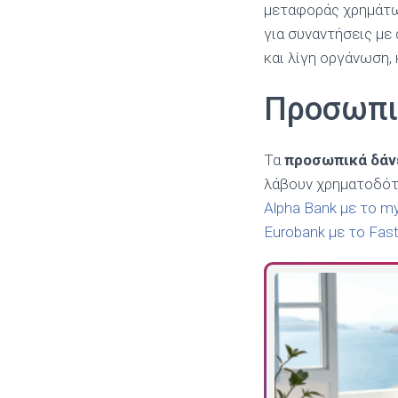
μεταφοράς χρημάτω
για συναντήσεις με
και λίγη οργάνωση,
Προσωπικ
Τα
προσωπικά δάνε
λάβουν χρηματοδότη
Alpha Bank με το m
Eurobank με το Fas