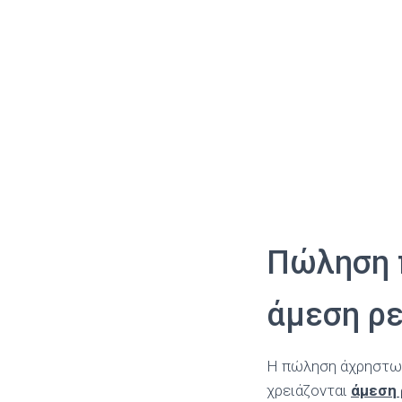
Πώληση 
άμεση ρ
Η πώληση άχρηστων
χρειάζονται
άμεση