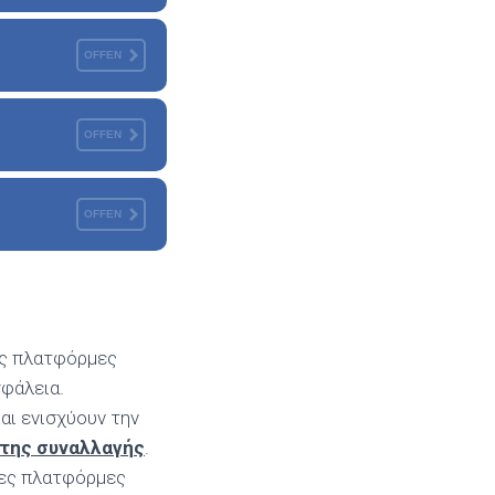
OFFEN
OFFEN
OFFEN
ές πλατφόρμες
σφάλεια.
αι ενισχύουν την
 της συναλλαγής
.
τες πλατφόρμες