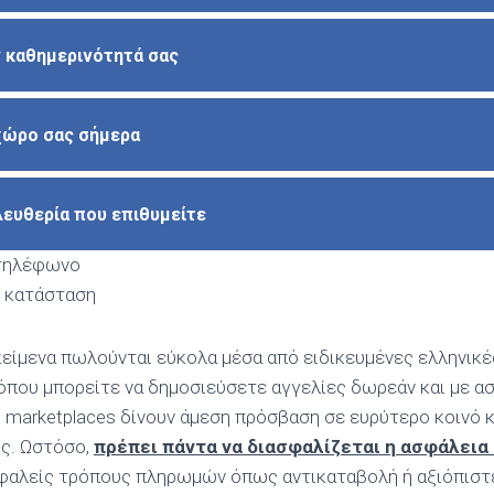
 καθημερινότητά σας
χώρο σας σήμερα
ευθερία που επιθυμείτε
 τηλέφωνο
ή κατάσταση
κείμενα πωλούνται εύκολα μέσα από ειδικευμένες ελληνικ
 όπου μπορείτε να δημοσιεύσετε αγγελίες δωρεάν και με α
ή marketplaces δίνουν άμεση πρόσβαση σε ευρύτερο κοινό κ
ς. Ωστόσο,
πρέπει πάντα να διασφαλίζεται η ασφάλεια
φαλείς τρόπους πληρωμών όπως αντικαταβολή ή αξιόπισ