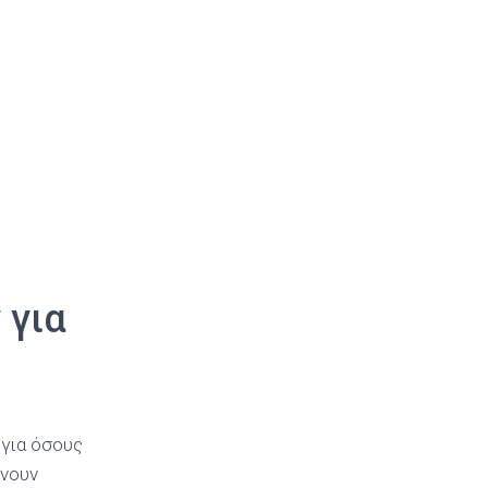
 για
 για όσους
ένουν