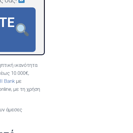
ς σας!
ΤΕ
ηπτική ικανότητα
 έως 10.000€,
I Bank
με
nline, με τη χρήση
ουν άμεσες