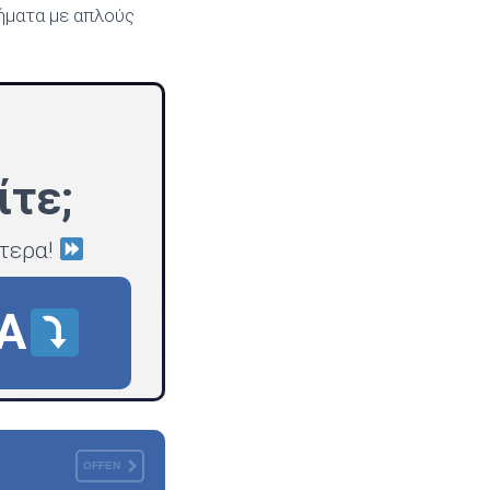
ρήματα με απλούς
ίτε;
ότερα!
Α
OFFEN