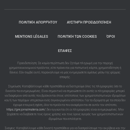
ΠΟΛΙΤΙΚΉ ΑΠΟΡΡΉΤΟΥ
ΑΥΣΤΗΡΉ ΠΡΟΕΙΔΟΠΟΊΗΣΗ
MENTIONS LÉGALES
ΠΟΛΙΤΙΚΉ ΤΩΝ COOKIES
ΌΡΟΙ
ΕΠΑΦΈΣ
Προειδοποίηση: Σε καμία περίπτωση δεν ζητάμε πληρωμή για την παροχή
χρηματοοικονομικού προϊόντος, είτε πρόκειται για πιστωτική κάρτα, χρηματοδότηση ή
δάνειο. Εάν συμβεί αυτό, παρακαλούμε να μας ενημερώσετε αμέσως μέσω της φόρμας
επαφής.
Σημείωση: Καταβάλλουμε κάθε προσπάθεια να διατηρούμε όλες τις πληροφορίες όσο το
δυνατόν πιο ενημερωμένες. Είναι σημαντικό να σημειώσετε ότι αυτές οι πληροφορίες μπορεί
να διαφέρουν από αυτές που βρίσκονται στους ιστότοπους των χρηματοπιστωτικών ιδρυμάτων
και/ή των παρόχων υπηρεσιών ενός συγκεκριμένου ιστότοπου. Για τα ιδρύματα με τα οποία δεν
έχουμε εταιρική σχέση, όλα τα προϊόντα που αναφέρονται σε αυτόν τον ιστότοπο,
https://gre.jornalmateria.com/
, δεν εγγυώνται ότι οι πληροφορίες είναι ενημερωμένες. Μην
ξεχάσετε να διαβάσετε τους όρους χρήσης και τους όρους αγοράς των χρηματοπιστωτικών
ιδρυμάτων που επιλέγετε.
Σκεψεις: Καταβάλλουμε κάθε δυνατή προσπάθεια για να διασφαλίσουμε την ακρίβεια και την