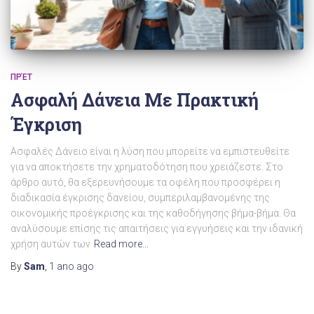
ΠΡΈΤ
Ασφαλή Δάνεια Με Πρακτική
Έγκριση
Ασφαλές Δάνειο είναι η λύση που μπορείτε να εμπιστευθείτε
για να αποκτήσετε την χρηματοδότηση που χρειάζεστε. Στο
άρθρο αυτό, θα εξερευνήσουμε τα οφέλη που προσφέρει η
διαδικασία έγκρισης δανείου, συμπεριλαμβανομένης της
οικονομικής προέγκρισης και της καθοδήγησης βήμα-βήμα. Θα
αναλύσουμε επίσης τις απαιτήσεις για εγγυήσεις και την ιδανική
χρήση αυτών των
Read more…
By
Sam
,
1 ano
ago