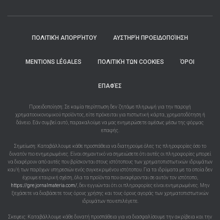
ΠΟΛΙΤΙΚΉ ΑΠΟΡΡΉΤΟΥ
ΑΥΣΤΗΡΉ ΠΡΟΕΙΔΟΠΟΊΗΣΗ
MENTIONS LÉGALES
ΠΟΛΙΤΙΚΉ ΤΩΝ COOKIES
ΌΡΟΙ
ΕΠΑΦΈΣ
Προειδοποίηση: Σε καμία περίπτωση δεν ζητάμε πληρωμή για την παροχή
χρηματοοικονομικού προϊόντος, είτε πρόκειται για πιστωτική κάρτα, χρηματοδότηση ή
δάνειο. Εάν συμβεί αυτό, παρακαλούμε να μας ενημερώσετε αμέσως μέσω της φόρμας
επαφής.
Σημείωση: Καταβάλλουμε κάθε προσπάθεια να διατηρούμε όλες τις πληροφορίες όσο το
δυνατόν πιο ενημερωμένες. Είναι σημαντικό να σημειώσετε ότι αυτές οι πληροφορίες μπορεί
να διαφέρουν από αυτές που βρίσκονται στους ιστότοπους των χρηματοπιστωτικών ιδρυμάτων
και/ή των παρόχων υπηρεσιών ενός συγκεκριμένου ιστότοπου. Για τα ιδρύματα με τα οποία δεν
έχουμε εταιρική σχέση, όλα τα προϊόντα που αναφέρονται σε αυτόν τον ιστότοπο,
https://gre.jornalmateria.com/
, δεν εγγυώνται ότι οι πληροφορίες είναι ενημερωμένες. Μην
ξεχάσετε να διαβάσετε τους όρους χρήσης και τους όρους αγοράς των χρηματοπιστωτικών
ιδρυμάτων που επιλέγετε.
Σκεψεις: Καταβάλλουμε κάθε δυνατή προσπάθεια για να διασφαλίσουμε την ακρίβεια και την