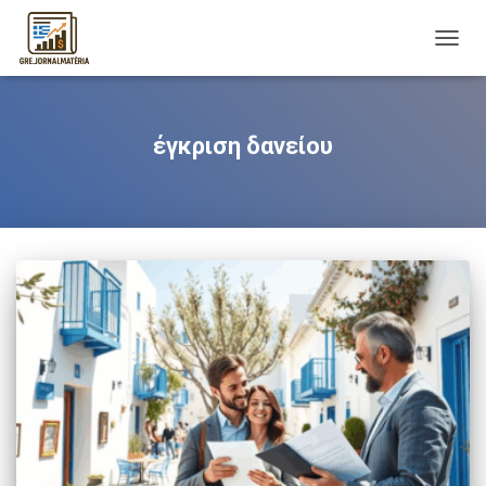
TOGG
NAVIG
έγκριση δανείου