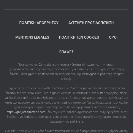
ΠΟΛΙΤΙΚΉ ΑΠΟΡΡΉΤΟΥ
ΑΥΣΤΗΡΉ ΠΡΟΕΙΔΟΠΟΊΗΣΗ
MENTIONS LÉGALES
ΠΟΛΙΤΙΚΉ ΤΩΝ COOKIES
ΌΡΟΙ
ΕΠΑΦΈΣ
Προειδοποίηση: Σε καμία περίπτωση δεν ζητάμε πληρωμή για την παροχή
χρηματοοικονομικού προϊόντος, είτε πρόκειται για πιστωτική κάρτα, χρηματοδότηση ή
δάνειο. Εάν συμβεί αυτό, παρακαλούμε να μας ενημερώσετε αμέσως μέσω της φόρμας
επαφής.
Σημείωση: Καταβάλλουμε κάθε προσπάθεια να διατηρούμε όλες τις πληροφορίες όσο το
δυνατόν πιο ενημερωμένες. Είναι σημαντικό να σημειώσετε ότι αυτές οι πληροφορίες μπορεί
να διαφέρουν από αυτές που βρίσκονται στους ιστότοπους των χρηματοπιστωτικών ιδρυμάτων
και/ή των παρόχων υπηρεσιών ενός συγκεκριμένου ιστότοπου. Για τα ιδρύματα με τα οποία δεν
έχουμε εταιρική σχέση, όλα τα προϊόντα που αναφέρονται σε αυτόν τον ιστότοπο,
https://gre.jornalmateria.com/
, δεν εγγυώνται ότι οι πληροφορίες είναι ενημερωμένες. Μην
ξεχάσετε να διαβάσετε τους όρους χρήσης και τους όρους αγοράς των χρηματοπιστωτικών
ιδρυμάτων που επιλέγετε.
Σκεψεις: Καταβάλλουμε κάθε δυνατή προσπάθεια για να διασφαλίσουμε την ακρίβεια και την