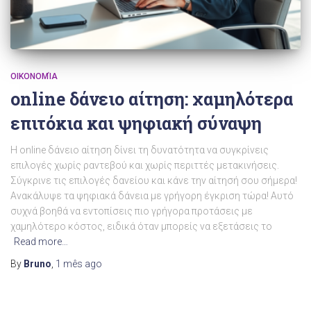
ΟΙΚΟΝΟΜΊΑ
online δάνειο αίτηση: χαμηλότερα
επιτόκια και ψηφιακή σύναψη
Η online δάνειο αίτηση δίνει τη δυνατότητα να συγκρίνεις
επιλογές χωρίς ραντεβού και χωρίς περιττές μετακινήσεις.
Σύγκρινε τις επιλογές δανείου και κάνε την αίτησή σου σήμερα!
Ανακάλυψε τα ψηφιακά δάνεια με γρήγορη έγκριση τώρα! Αυτό
συχνά βοηθά να εντοπίσεις πιο γρήγορα προτάσεις με
χαμηλότερο κόστος, ειδικά όταν μπορείς να εξετάσεις το
Read more…
By
Bruno
,
1 mês
ago