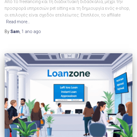
Από το freelancing και τη διαδικτυακή διδασκαλία, μέχρι την
προσφορά υπηρεσιών pet sitting και τη δημιουργία ενός e-shop,
οι επιλογές είναι σχεδόν ατελείωτες. Επιπλέον, το affiliate
Read more…
By
Sam
,
1 ano
ago