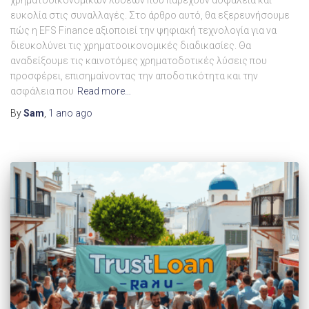
χρηματοοικονομικών λύσεων που παρέχουν ασφάλεια και
ευκολία στις συναλλαγές. Στο άρθρο αυτό, θα εξερευνήσουμε
πώς η EFS Finance αξιοποιεί την ψηφιακή τεχνολογία για να
διευκολύνει τις χρηματοοικονομικές διαδικασίες. Θα
αναδείξουμε τις καινοτόμες χρηματοδοτικές λύσεις που
προσφέρει, επισημαίνοντας την αποδοτικότητα και την
ασφάλεια που
Read more…
By
Sam
,
1 ano
ago