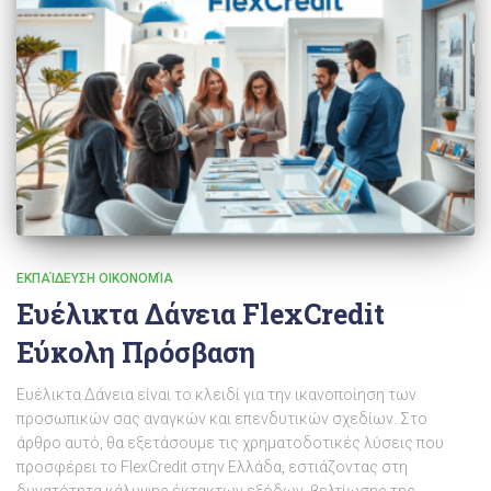
ΕΚΠΑΊΔΕΥΣΗ ΟΙΚΟΝΟΜΊΑ
Ευέλικτα Δάνεια FlexCredit
Εύκολη Πρόσβαση
Ευέλικτα Δάνεια είναι το κλειδί για την ικανοποίηση των
προσωπικών σας αναγκών και επενδυτικών σχεδίων. Στο
άρθρο αυτό, θα εξετάσουμε τις χρηματοδοτικές λύσεις που
προσφέρει το FlexCredit στην Ελλάδα, εστιάζοντας στη
δυνατότητα κάλυψης έκτακτων εξόδων, βελτίωσης της