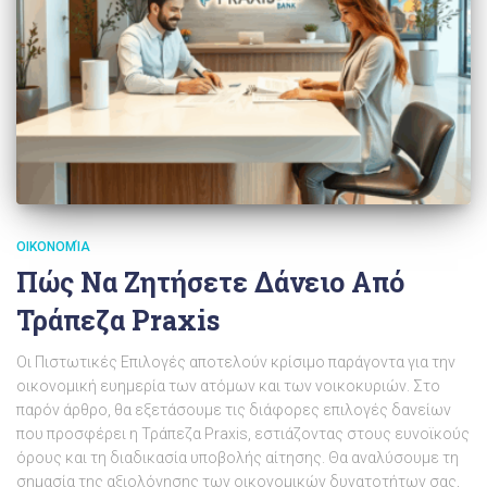
ΟΙΚΟΝΟΜΊΑ
Πώς Να Ζητήσετε Δάνειο Από
Τράπεζα Praxis
Οι Πιστωτικές Επιλογές αποτελούν κρίσιμο παράγοντα για την
οικονομική ευημερία των ατόμων και των νοικοκυριών. Στο
παρόν άρθρο, θα εξετάσουμε τις διάφορες επιλογές δανείων
που προσφέρει η Τράπεζα Praxis, εστιάζοντας στους ευνοϊκούς
όρους και τη διαδικασία υποβολής αίτησης. Θα αναλύσουμε τη
σημασία της αξιολόγησης των οικονομικών δυνατοτήτων σας,