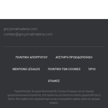
gre.jornalmateria.com
contato@gre.jornalmateria.com
ΠΟΛΙΤΙΚΉ ΑΠΟΡΡΉΤΟΥ
ΑΥΣΤΗΡΉ ΠΡΟΕΙΔΟΠΟΊΗΣΗ
MENTIONS LÉGALES
ΠΟΛΙΤΙΚΉ ΤΩΝ COOKIES
ΌΡΟΙ
ΕΠΑΦΈΣ
Προειδοποίηση: Σε καμία περίπτωση δεν ζητάμε πληρωμή για την παροχή
χρηματοοικονομικού προϊόντος, είτε πρόκειται για πιστωτική κάρτα, χρηματοδότηση ή
δάνειο. Εάν συμβεί αυτό, παρακαλούμε να μας ενημερώσετε αμέσως μέσω της φόρμας
επαφής.