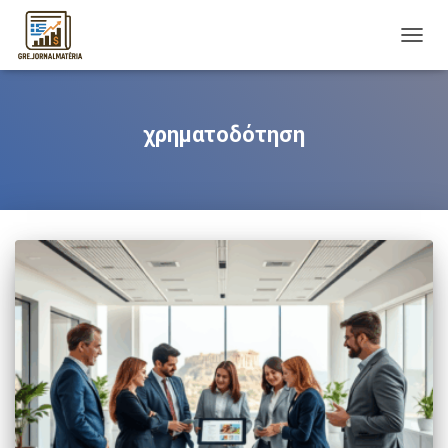
TOGG
NAVIG
χρηματοδότηση