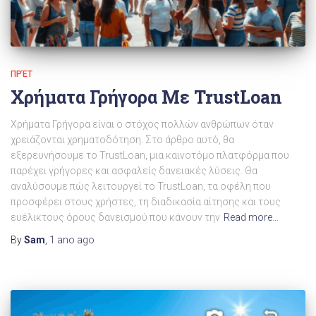
ΠΡΈΤ
Χρήματα Γρήγορα Με TrustLoan
Χρήματα Γρήγορα είναι ο στόχος πολλών ανθρώπων όταν
χρειάζονται χρηματοδότηση. Στο άρθρο αυτό, θα
εξερευνήσουμε το TrustLoan, μια καινοτόμο πλατφόρμα που
παρέχει γρήγορες και ασφαλείς δανειακές λύσεις. Θα
αναλύσουμε πώς λειτουργεί το TrustLoan, τα οφέλη που
προσφέρει στους χρήστες, τη διαδικασία αίτησης και τους
ευέλικτους όρους δανεισμού που κάνουν την
Read more…
By
Sam
,
1 ano
ago