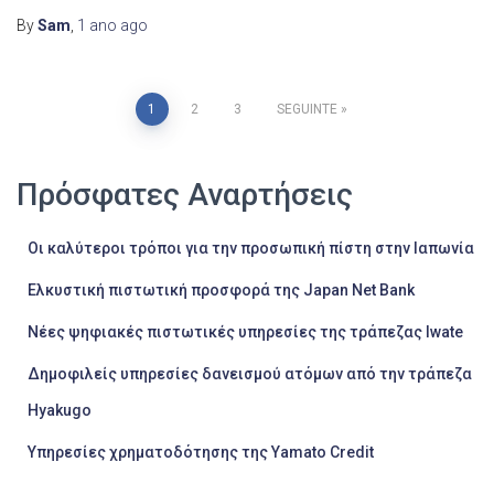
By
Sam
,
1 ano
ago
Paginação
1
2
3
SEGUINTE
dos
Πρόσφατες Αναρτήσεις
conteúdos
Οι καλύτεροι τρόποι για την προσωπική πίστη στην Ιαπωνία
Ελκυστική πιστωτική προσφορά της Japan Net Bank
Νέες ψηφιακές πιστωτικές υπηρεσίες της τράπεζας Iwate
Δημοφιλείς υπηρεσίες δανεισμού ατόμων από την τράπεζα
Hyakugo
Υπηρεσίες χρηματοδότησης της Yamato Credit