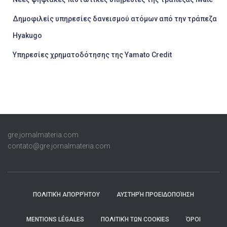
Δημοφιλείς υπηρεσίες δανεισμού ατόμων από την τράπεζα
Hyakugo
Υπηρεσίες χρηματοδότησης της Yamato Credit
gre.jornalmateria.com
contato@gre.jornalmateria.com
ΠΟΛΙΤΙΚΉ ΑΠΟΡΡΉΤΟΥ
ΑΥΣΤΗΡΉ ΠΡΟΕΙΔΟΠΟΊΗΣΗ
MENTIONS LÉGALES
ΠΟΛΙΤΙΚΉ ΤΩΝ COOKIES
ΌΡΟΙ