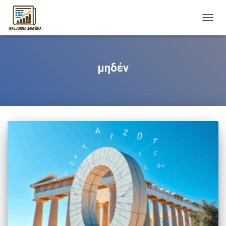
TOGG
NAVIG
μηδέν