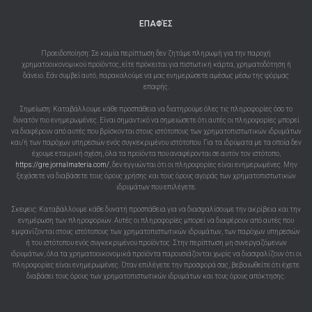
ΕΠΑΦΈΣ
Προειδοποίηση: Σε καμία περίπτωση δεν ζητάμε πληρωμή για την παροχή
χρηματοοικονομικού προϊόντος, είτε πρόκειται για πιστωτική κάρτα, χρηματοδότηση ή
δάνειο. Εάν συμβεί αυτό, παρακαλούμε να μας ενημερώσετε αμέσως μέσω της φόρμας
επαφής.
Σημείωση: Καταβάλλουμε κάθε προσπάθεια να διατηρούμε όλες τις πληροφορίες όσο το
δυνατόν πιο ενημερωμένες. Είναι σημαντικό να σημειώσετε ότι αυτές οι πληροφορίες μπορεί
να διαφέρουν από αυτές που βρίσκονται στους ιστότοπους των χρηματοπιστωτικών ιδρυμάτων
και/ή των παρόχων υπηρεσιών ενός συγκεκριμένου ιστότοπου. Για τα ιδρύματα με τα οποία δεν
έχουμε εταιρική σχέση, όλα τα προϊόντα που αναφέρονται σε αυτόν τον ιστότοπο,
https://gre.jornalmateria.com/
, δεν εγγυώνται ότι οι πληροφορίες είναι ενημερωμένες. Μην
ξεχάσετε να διαβάσετε τους όρους χρήσης και τους όρους αγοράς των χρηματοπιστωτικών
ιδρυμάτων που επιλέγετε.
Σκεψεις: Καταβάλλουμε κάθε δυνατή προσπάθεια για να διασφαλίσουμε την ακρίβεια και την
ενημέρωση των πληροφοριών. Αυτές οι πληροφορίες μπορεί να διαφέρουν από αυτές που
εμφανίζονται στους ιστότοπους των χρηματοπιστωτικών ιδρυμάτων, των παρόχων υπηρεσιών
ή του ιστότοπου ενός συγκεκριμένου προϊόντος. Στην περίπτωση μη συνεργαζόμενων
ιδρυμάτων, όλα τα χρηματοοικονομικά προϊόντα παρουσιάζονται χωρίς να διασφαλίζουν ότι οι
πληροφορίες είναι ενημερωμένες. Όταν επιλέγετε την προσφορά σας, βεβαιωθείτε ότι έχετε
διαβάσει τους όρους των χρηματοπιστωτικών ιδρυμάτων και τους όρους απόκτησης.