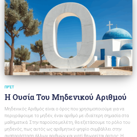
ΠΡΈΤ
Η Ουσία Του Μηδενικού Αριθμού
Μηδενικός Αριθμός είναι ο όρος που χρησιμοποιούμε για να
περιγράψουμε το μηδέν, έναν αριθμό με ιδιαίτερη σημασία στα
μαθηματικά. Στην παρούσα μελέτη, θα εξετάσουμε το ρόλο του
μηδενός, πως αυτός ως αριθμητικό ψηφίο συμβάλλει στην
αναπαράσταση άλλων αριθμών και γιατί θεωρείται άρτιος. Η