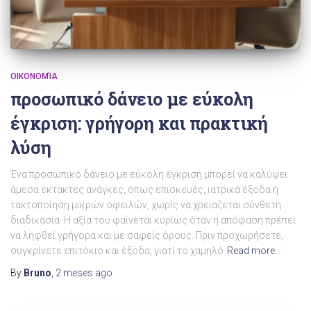
ΟΙΚΟΝΟΜΊΑ
προσωπικό δάνειο με εύκολη
έγκριση: γρήγορη και πρακτική
λύση
Ένα προσωπικό δάνειο με εύκολη έγκριση μπορεί να καλύψει
άμεσα έκτακτες ανάγκες, όπως επισκευές, ιατρικά έξοδα ή
τακτοποίηση μικρών οφειλών, χωρίς να χρειάζεται σύνθετη
διαδικασία. Η αξία του φαίνεται κυρίως όταν η απόφαση πρέπει
να ληφθεί γρήγορα και με σαφείς όρους. Πριν προχωρήσετε,
συγκρίνετε επιτόκιο και έξοδα, γιατί το χαμηλό
Read more…
By
Bruno
,
2 meses
ago