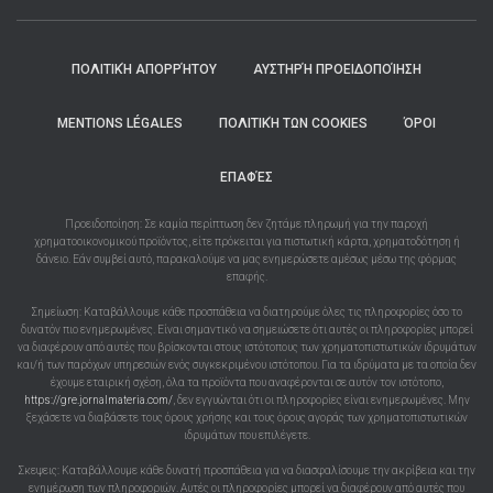
ΠΟΛΙΤΙΚΉ ΑΠΟΡΡΉΤΟΥ
ΑΥΣΤΗΡΉ ΠΡΟΕΙΔΟΠΟΊΗΣΗ
MENTIONS LÉGALES
ΠΟΛΙΤΙΚΉ ΤΩΝ COOKIES
ΌΡΟΙ
ΕΠΑΦΈΣ
Προειδοποίηση: Σε καμία περίπτωση δεν ζητάμε πληρωμή για την παροχή
χρηματοοικονομικού προϊόντος, είτε πρόκειται για πιστωτική κάρτα, χρηματοδότηση ή
δάνειο. Εάν συμβεί αυτό, παρακαλούμε να μας ενημερώσετε αμέσως μέσω της φόρμας
επαφής.
Σημείωση: Καταβάλλουμε κάθε προσπάθεια να διατηρούμε όλες τις πληροφορίες όσο το
δυνατόν πιο ενημερωμένες. Είναι σημαντικό να σημειώσετε ότι αυτές οι πληροφορίες μπορεί
να διαφέρουν από αυτές που βρίσκονται στους ιστότοπους των χρηματοπιστωτικών ιδρυμάτων
και/ή των παρόχων υπηρεσιών ενός συγκεκριμένου ιστότοπου. Για τα ιδρύματα με τα οποία δεν
έχουμε εταιρική σχέση, όλα τα προϊόντα που αναφέρονται σε αυτόν τον ιστότοπο,
https://gre.jornalmateria.com/
, δεν εγγυώνται ότι οι πληροφορίες είναι ενημερωμένες. Μην
ξεχάσετε να διαβάσετε τους όρους χρήσης και τους όρους αγοράς των χρηματοπιστωτικών
ιδρυμάτων που επιλέγετε.
Σκεψεις: Καταβάλλουμε κάθε δυνατή προσπάθεια για να διασφαλίσουμε την ακρίβεια και την
ενημέρωση των πληροφοριών. Αυτές οι πληροφορίες μπορεί να διαφέρουν από αυτές που