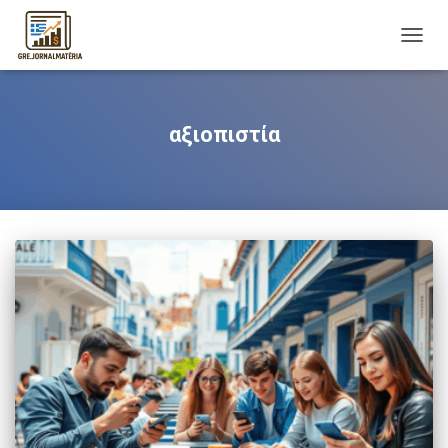
TOGG
NAVIG
αξιοπιστία