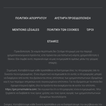
ΠΟΛΙΤΙΚΉ ΑΠΟΡΡΉΤΟΥ
ΑΥΣΤΗΡΉ ΠΡΟΕΙΔΟΠΟΊΗΣΗ
MENTIONS LÉGALES
ΠΟΛΙΤΙΚΉ ΤΩΝ COOKIES
ΌΡΟΙ
ΕΠΑΦΈΣ
Προειδοποίηση: Σε καμία περίπτωση δεν ζητάμε πληρωμή για την παροχή
χρηματοοικονομικού προϊόντος, είτε πρόκειται για πιστωτική κάρτα, χρηματοδότηση ή
δάνειο. Εάν συμβεί αυτό, παρακαλούμε να μας ενημερώσετε αμέσως μέσω της φόρμας
επαφής.
Σημείωση: Καταβάλλουμε κάθε προσπάθεια να διατηρούμε όλες τις πληροφορίες όσο το
δυνατόν πιο ενημερωμένες. Είναι σημαντικό να σημειώσετε ότι αυτές οι πληροφορίες μπορεί
να διαφέρουν από αυτές που βρίσκονται στους ιστότοπους των χρηματοπιστωτικών ιδρυμάτων
και/ή των παρόχων υπηρεσιών ενός συγκεκριμένου ιστότοπου. Για τα ιδρύματα με τα οποία δεν
έχουμε εταιρική σχέση, όλα τα προϊόντα που αναφέρονται σε αυτόν τον ιστότοπο,
https://gre.jornalmateria.com/
, δεν εγγυώνται ότι οι πληροφορίες είναι ενημερωμένες. Μην
ξεχάσετε να διαβάσετε τους όρους χρήσης και τους όρους αγοράς των χρηματοπιστωτικών
ιδρυμάτων που επιλέγετε.
Σκεψεις: Καταβάλλουμε κάθε δυνατή προσπάθεια για να διασφαλίσουμε την ακρίβεια και την