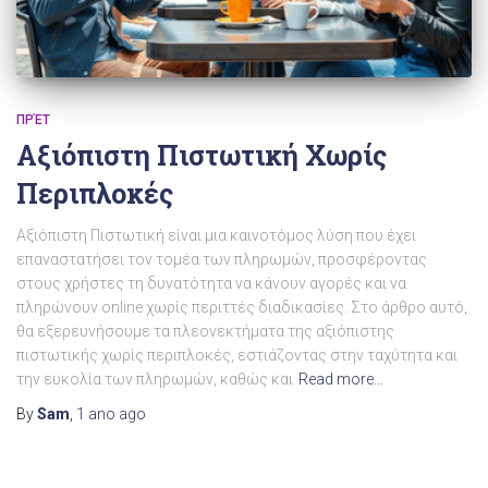
ΠΡΈΤ
Αξιόπιστη Πιστωτική Χωρίς
Περιπλοκές
Αξιόπιστη Πιστωτική είναι μια καινοτόμος λύση που έχει
επαναστατήσει τον τομέα των πληρωμών, προσφέροντας
στους χρήστες τη δυνατότητα να κάνουν αγορές και να
πληρώνουν online χωρίς περιττές διαδικασίες. Στο άρθρο αυτό,
θα εξερευνήσουμε τα πλεονεκτήματα της αξιόπιστης
πιστωτικής χωρίς περιπλοκές, εστιάζοντας στην ταχύτητα και
την ευκολία των πληρωμών, καθώς και
Read more…
By
Sam
,
1 ano
ago