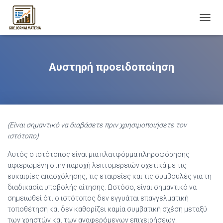
T
O
G
G
L
Αυστηρή προειδοποίηση
E
N
A
V
I
G
(Είναι σημαντικό να διαβάσετε πριν χρησιμοποιήσετε τον
A
ιστότοπο)
T
I
Αυτός ο ιστότοπος είναι μια πλατφόρμα πληροφόρησης
O
αφιερωμένη στην παροχή λεπτομερειών σχετικά με τις
N
ευκαιρίες απασχόλησης, τις εταιρείες και τις συμβουλές για τη
διαδικασία υποβολής αίτησης. Ωστόσο, είναι σημαντικό να
σημειωθεί ότι ο ιστότοπος δεν εγγυάται επαγγελματική
τοποθέτηση και δεν καθορίζει καμία συμβατική σχέση μεταξύ
των χρηστών και των αναφερόμενων επιχειρήσεων.