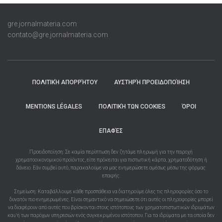
gre.jornalmateria.com
contato@gre.jornalmateria.com
ΠΟΛΙΤΙΚΉ ΑΠΟΡΡΉΤΟΥ
ΑΥΣΤΗΡΉ ΠΡΟΕΙΔΟΠΟΊΗΣΗ
MENTIONS LÉGALES
ΠΟΛΙΤΙΚΉ ΤΩΝ COOKIES
ΌΡΟΙ
ΕΠΑΦΈΣ
Προειδοποίηση: Σε καμία περίπτωση δεν ζητάμε πληρωμή για την παροχή
χρηματοοικονομικού προϊόντος, είτε πρόκειται για πιστωτική κάρτα, χρηματοδότηση ή
δάνειο. Εάν συμβεί αυτό, παρακαλούμε να μας ενημερώσετε αμέσως μέσω της φόρμας
επαφής.
Σημείωση: Καταβάλλουμε κάθε προσπάθεια να διατηρούμε όλες τις πληροφορίες όσο το
δυνατόν πιο ενημερωμένες. Είναι σημαντικό να σημειώσετε ότι αυτές οι πληροφορίες μπορεί
να διαφέρουν από αυτές που βρίσκονται στους ιστότοπους των χρηματοπιστωτικών ιδρυμάτων
και/ή των παρόχων υπηρεσιών ενός συγκεκριμένου ιστότοπου. Για τα ιδρύματα με τα οποία δεν