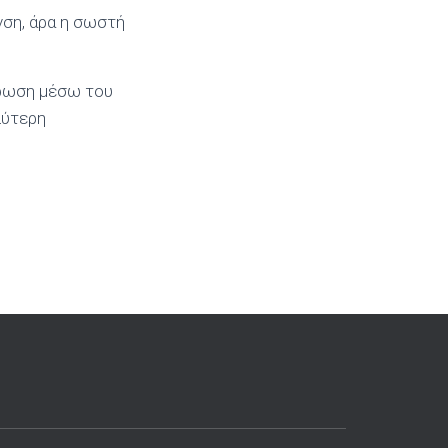
νση, άρα η σωστή
έρωση μέσω του
λύτερη