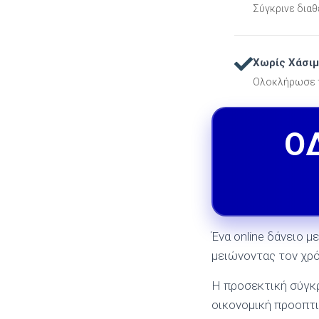
Σύγκρινε διαθ
Χωρίς Χάσι
Ολοκλήρωσε τη
Ο
Ένα online δάνειο 
μειώνοντας τον χρό
Η προσεκτική σύγκρ
οικονομική προοπτι