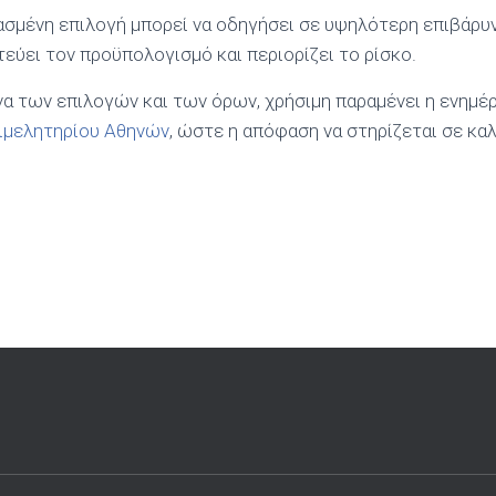
ασμένη επιλογή μπορεί να οδηγήσει σε υψηλότερη επιβάρυ
ύει τον προϋπολογισμό και περιορίζει το ρίσκο.
όνα των επιλογών και των όρων, χρήσιμη παραμένει η ενημ
ιμελητηρίου Αθηνών
, ώστε η απόφαση να στηρίζεται σε κα