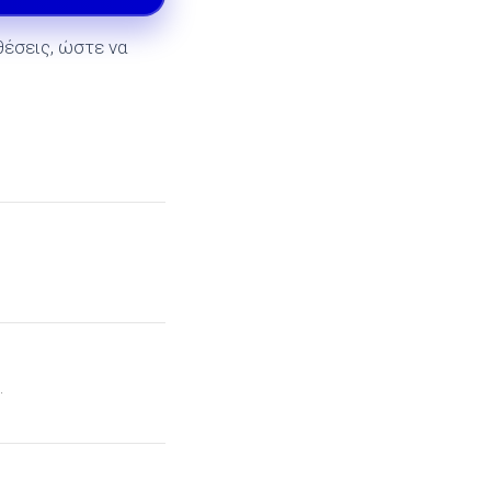
θέσεις, ώστε να
.