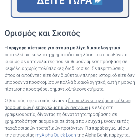
ΔΕΊΤΕ ΤΏΡΑ
Ορισμός και Σκοπός
Η
γρήγορη πίστωση για άτομα με λίγα δικαιολογητικά
αποτελεί μια ευέλικτη χρηματοδοτική λύση που απευθύνεται
κυρίως σε καταναλωτές που επιθυμούν άμεση πρόσβαση σε
κεφάλαια χωρίς πολύπλοκες διαδικασίες. Σε περιπτώσεις
όπου οι αιτούντες είτε δεν διαθέτουν πλήρες ιστορικό είτε δεν
μπορούν να προσκομίσουν πολλά δικαιολογητικά, αυτή η μορφή
πίστωσης προσφέρει σημαντικά πλεονεκτήματα.
Ο βασικός της σκοπός είναι να
διευκολύνει την άμεση κάλυψη
προσωπικών ή επαγγελματικών αναγκών
με ελάχιστη
γραφειοκρατία, δίνοντας τη δυνατότητα πρόσβασης σε
χρηματοδότηση ακόμα και σε άτομα που συχνά μένουν εκτός
παραδοσιακών τραπεζικών προϊόντων. Για παράδειγμα, μέσω
της υπηρεσίας
myAlpha Quick Loan
της Alpha Bank, παρέχεται