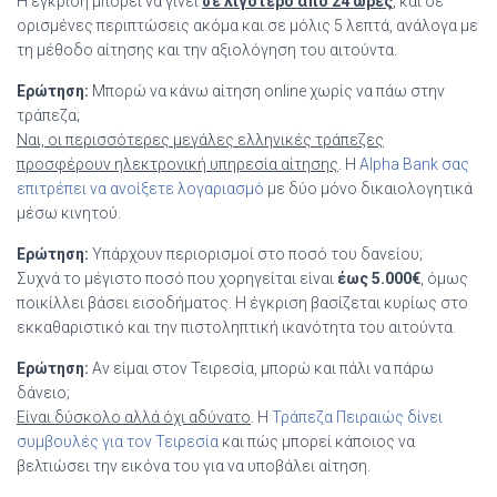
Η έγκριση μπορεί να γίνει
σε λιγότερο από 24 ώρες
, και σε
ορισμένες περιπτώσεις ακόμα και σε μόλις 5 λεπτά, ανάλογα με
τη μέθοδο αίτησης και την αξιολόγηση του αιτούντα.
Ερώτηση:
Μπορώ να κάνω αίτηση online χωρίς να πάω στην
τράπεζα;
Ναι, οι περισσότερες μεγάλες ελληνικές τράπεζες
προσφέρουν ηλεκτρονική υπηρεσία αίτησης
. Η
Alpha Bank σας
επιτρέπει να ανοίξετε λογαριασμό
με δύο μόνο δικαιολογητικά
μέσω κινητού.
Ερώτηση:
Υπάρχουν περιορισμοί στο ποσό του δανείου;
Συχνά το μέγιστο ποσό που χορηγείται είναι
έως 5.000€
, όμως
ποικίλλει βάσει εισοδήματος. Η έγκριση βασίζεται κυρίως στο
εκκαθαριστικό και την πιστοληπτική ικανότητα του αιτούντα.
Ερώτηση:
Αν είμαι στον Τειρεσία, μπορώ και πάλι να πάρω
δάνειο;
Είναι δύσκολο αλλά όχι αδύνατο
. Η
Τράπεζα Πειραιώς δίνει
συμβουλές για τον Τειρεσία
και πώς μπορεί κάποιος να
βελτιώσει την εικόνα του για να υποβάλει αίτηση.