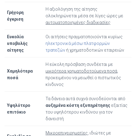
Η αξιολόγηση της αίτησης
Γρήγορη
ολοκληρώνεται μέσα σε λίγες ώρες με
έγκριση
αυτοματοποιημένες διαδικασίες
Ευκολία
Οι αιτήσεις πραγματοποιούνται κυρίως
υποβολής
ηλεκτρονικά μέσω πλατφορμών
αίτησης
τραπεζών
ή χρηματοδοτικών εταιρειών
Η εύκολη πρόσβαση συνδέεται με
Χαμηλότερα
μικρότερα χρηματοδοτούμενα ποσά
,
ποσά
προκειμένου να μειωθεί ο πιστωτικός
κίνδυνος
Τα δάνεια αυτά συχνά συνοδεύονται από
Υψηλότερο
αυξημένα κόστη εξυπηρέτησης
εξαιτίας
επιτόκιο
του υψηλότερου κινδύνου για τον
δανειστή
Μικροεπιχειρηματίες
, ιδιώτες με