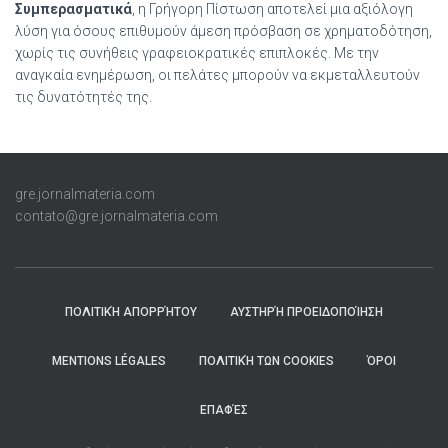
Συμπερασματικά
, η Γρήγορη Πίστωση αποτελεί μια αξιόλογη
λύση για όσους επιθυμούν άμεση πρόσβαση σε χρηματοδότηση,
χωρίς τις συνήθεις γραφειοκρατικές επιπλοκές. Με την
αναγκαία ενημέρωση, οι πελάτες μπορούν να εκμεταλλευτούν
τις δυνατότητές της.
gre.jornalmateria.com
contato@gre.jornalmateria.com
ΠΟΛΙΤΙΚΉ ΑΠΟΡΡΉΤΟΥ
ΑΥΣΤΗΡΉ ΠΡΟΕΙΔΟΠΟΊΗΣΗ
MENTIONS LÉGALES
ΠΟΛΙΤΙΚΉ ΤΩΝ COOKIES
ΌΡΟΙ
ΕΠΑΦΈΣ