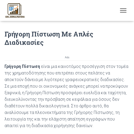
T
O
G
Γρήγορη Πίστωση Με Απλές
G
L
Διαδικασίες
E
N
A
Ads
V
Γρήγορη Πίστωση
είναι μια καινοτόμος προσέγγιση στον τομέα
I
G
της χρηματοδότησης που επιτρέπει στους πελάτες να
A
αποκτούν δάνεια με λιγότερες γραφειοκρατικές διαδικασίες.
T
Σε μια εποχή που οι οικονομικές ανάγκες μπορεί να προκύψουν
I
ξαφνικά, η Γρήγορη Πίστωση προσφέρει ευελιξία και ταχύτητα,
O
διευκολύνοντας την πρόσβαση σε κεφάλαια για όσους δεν
N
διαθέτουν πολλά δικαιολογητικά. Στο άρθρο αυτό, θα
αναλύσουμε τα πλεονεκτήματα της Γρήγορης Πίστωσης, τη
λειτουργία της και την ελάχιστη απαίτηση εγγράφων που
απαιτεί για τη διαδικασία χορήγησης δανείων.