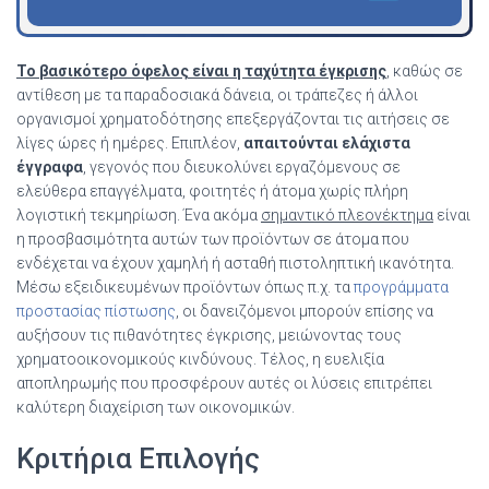
Το βασικότερο όφελος είναι η ταχύτητα έγκρισης
, καθώς σε
αντίθεση με τα παραδοσιακά δάνεια, οι τράπεζες ή άλλοι
οργανισμοί χρηματοδότησης επεξεργάζονται τις αιτήσεις σε
λίγες ώρες ή ημέρες. Επιπλέον,
απαιτούνται ελάχιστα
έγγραφα
, γεγονός που διευκολύνει εργαζόμενους σε
ελεύθερα επαγγέλματα, φοιτητές ή άτομα χωρίς πλήρη
λογιστική τεκμηρίωση. Ένα ακόμα
σημαντικό πλεονέκτημα
είναι
η προσβασιμότητα αυτών των προϊόντων σε άτομα που
ενδέχεται να έχουν χαμηλή ή ασταθή πιστοληπτική ικανότητα.
Μέσω εξειδικευμένων προϊόντων όπως π.χ. τα
προγράμματα
προστασίας πίστωσης
, οι δανειζόμενοι μπορούν επίσης να
αυξήσουν τις πιθανότητες έγκρισης, μειώνοντας τους
χρηματοοικονομικούς κινδύνους. Τέλος, η ευελιξία
αποπληρωμής που προσφέρουν αυτές οι λύσεις επιτρέπει
καλύτερη διαχείριση των οικονομικών.
Κριτήρια Επιλογής