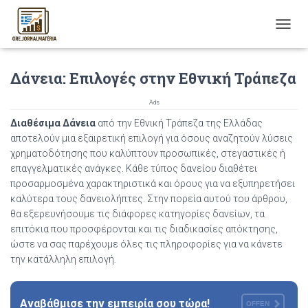
T
O
G
Δάνεια: Επιλογές στην Εθνική Τράπεζα
G
L
E
Ads
N
Διαθέσιμα Δάνεια
από την Εθνική Τράπεζα της Ελλάδας
A
αποτελούν μια εξαιρετική επιλογή για όσους αναζητούν λύσεις
V
I
χρηματοδότησης που καλύπτουν προσωπικές, στεγαστικές ή
G
επαγγελματικές ανάγκες. Κάθε τύπος δανείου διαθέτει
A
προσαρμοσμένα χαρακτηριστικά και όρους για να εξυπηρετήσει
T
καλύτερα τους δανειολήπτες. Στην πορεία αυτού του άρθρου,
I
θα εξερευνήσουμε τις διάφορες κατηγορίες δανείων, τα
O
επιτόκια που προσφέρονται και τις διαδικασίες απόκτησης,
N
ώστε να σας παρέχουμε όλες τις πληροφορίες για να κάνετε
την κατάλληλη επιλογή.
Αναβάθμισε την εμπειρία σου τώρα!
OFFEN