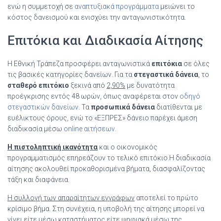
ενώ η συμμετοχή σε
αναπτυξιακά προγράμματα
μειώνει το
κόστος δανεισμού και ενισχύει την ανταγωνιστικότητα.
Επιτόκια και Διαδικασία Αίτησης
Η Εθνική Τράπεζα προσφέρει ανταγωνιστικά
επιτόκια
σε όλες
τις βασικές κατηγορίες δανείων. Για τα
στεγαστικά δάνεια
, το
σταθερό επιτόκιο
ξεκινά από
2,90%
με δυνατότητα
προέγκρισης εντός 48 ωρών, όπως αναφέρεται στον
οδηγό
στεγαστικών δανείων
. Τα
προσωπικά δάνεια
διατίθενται με
ευέλικτους όρους, ενώ το «ΕΞΠΡΕΣ» δάνειο παρέχει άμεση
διαδικασία μέσω
online αιτήσεων
.
Η πιστοληπτική ικανότητα
και ο οικονομικός
προγραμματισμός επηρεάζουν το τελικό επιτόκιο.Η διαδικασία
αίτησης ακολουθεί προκαθορισμένα βήματα, διασφαλίζοντας
τάξη και διαφάνεια.
Η συλλογή των απαραίτητων εγγράφων
αποτελεί το πρώτο
κρίσιμο βήμα. Στη συνέχεια, η υποβολή της αίτησης μπορεί να
γίνει είτε μέσω καταστήματος είτε ψηφιακά μέσω της