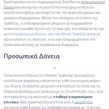
δραστηριοποιούνται επιχειρηματικά, διατίθενται
επαγγελματικά
δάνεια
που ενισχύουν τη ρευστότητα και χρηματοδοτούν
επενδυτικά σχέδια, υποστηρίζοντας την ανάπτυξη μικρών και
μεσαίων επιχειρήσεων. Μέσω του επίσημου ιστοτόπου της
Τράπεζας, οι ενδιαφερόμενοι μπορούν να ενημερωθούν
αναλυτικά για κάθε προϊόν και τις παροχές του επιλέγοντας την
ενότητα
Δάνεια για ιδιώτες από την Εθνική Τράπεζα
, ώστε να
αξιολογήσουν τις επιλογές τους και να προχωρήσουν στη
διαδικασία αίτησης με ασφάλεια και διαφάνεια.
Προσωπικά Δάνεια
Ads
Τα προσωπικά δάνεια της Εθνικής Τράπεζας προσφέρουν
ευελιξία και ασφάλεια, καλύπτοντας κάθε οικονομική ανάγκη
του ιδιώτη. Οι πελάτες μπορούν να επιλέξουν το ποσό και τη
διάρκεια αποπληρωμής ανάλογα με τις δυνατότητές τους, ενώ
προσφέρονται και επιλογές με
σταθερό ή κυμαινόμενο
επιτόκιο
. Μία σημαντική δυνατότητα είναι η
μείωση του
επιτοκίου κάθε 6 μήνες
ως επιβράβευση συνέπειας. Η αίτηση