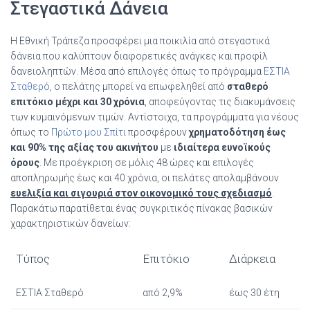
Στεγαστικά Δάνεια
Η Εθνική Τράπεζα προσφέρει μια ποικιλία από στεγαστικά
δάνεια που καλύπτουν διαφορετικές ανάγκες και προφίλ
δανειοληπτών. Μέσα από επιλογές όπως το πρόγραμμα
ΕΣΤΙΑ
Σταθερό
, ο πελάτης μπορεί να επωφεληθεί από
σταθερό
επιτόκιο μέχρι και 30 χρόνια
, αποφεύγοντας τις διακυμάνσεις
των κυμαινόμενων τιμών. Αντίστοιχα, τα προγράμματα για νέους
όπως το
Πρώτο μου Σπίτι
προσφέρουν
χρηματοδότηση έως
και 90% της αξίας του ακινήτου
με
ιδιαίτερα ευνοϊκούς
όρους
. Με προέγκριση σε μόλις 48 ώρες και επιλογές
αποπληρωμής έως και 40 χρόνια, οι πελάτες απολαμβάνουν
ευελιξία και σιγουριά στον οικονομικό τους σχεδιασμό
.
Παρακάτω παρατίθεται ένας συγκριτικός πίνακας βασικών
χαρακτηριστικών δανείων:
Τύπος
Επιτόκιο
Διάρκεια
ΕΣΤΙΑ Σταθερό
από 2,9%
έως 30 έτη