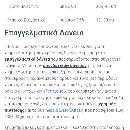
Πρώτο μου Σπίτι
από 2,9%
έως 40 έτη
Κλασικό Στεγαστικό
περίπου 3,5%
10–30 έτη
Επαγγελματικά Δάνεια
Η Εθνική Τράπεζα προσφέρει ευέλικτες λύσεις για τη
χρηματοδότηση επιχειρήσεων, δίνοντας έμφαση στα
επαγγελματικά δάνεια
που προσαρμόζονται στις σύγχρονες
ανάγκες. Μέσω των
επενδυτικών δανείων
, μπορείτε να
χρηματοδοτήσετε την ανάπτυξη της επιχείρησής σας με
σταθερούς ή κυμαινόμενους όρους και ευνοϊκές περιόδους
χάριτος. Ανάμεσα στις διαθέσιμες επιλογές, ξεχωρίζουν τα
δάνεια ακινήτων και εξοπλισμού
, που καλύπτουν την αγορά
επαγγελματικής στέγης ή καινούργιου εξοπλισμού. Παράλληλα,
για πιο άμεσες ανάγκες ρευστότητας, διατίθενται
γραμμές
πίστωσης
και το
Business Δάνειο Εξπρές
, που προσφέρει έως
€35.000 χωρίς επίσκεψη σε κατάστημα.
Σημαντικό πλεονέκτημα
αποτελεί η ευελιξία στην αποπληρωμή,