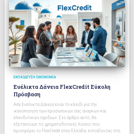
ΕΚΠΑΊΔΕΥΣΗ ΟΙΚΟΝΟΜΊΑ
Ευέλικτα Δάνεια FlexCredit Εύκολη
Πρόσβαση
Ads Ευέλικτα Δάνεια είναι το κλειδί για την
ικανοποίηση των προσωπικών σας αναγκών και
επενδυτικών σχεδίων. Στο άρθρο αυτό, θα
εξετάσουμε τις χρηματοδοτικές λύσεις που
προσφέρει το FlexCredit στην Ελλάδα, εστιάζοντας στη