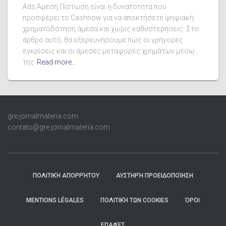
Ads Άμεση Πίστωση είναι η δυνατότητα που
προσφέρει το Cashnow για να αποκτήσετε ψηφιακή
χρηματοδότηση άμεσα και χωρίς καθυστερήσεις. Στο
άρθρο αυτό, θα εξερευνήσουμε πώς οι γρήγορες
εγκρίσεις και οι άμεσες μεταφορές χρημάτων μέσω
της
Read more…
gre.jornalmateria.com
contato@gre.jornalmateria.com
ΠΟΛΙΤΙΚΉ ΑΠΟΡΡΉΤΟΥ
ΑΥΣΤΗΡΉ ΠΡΟΕΙΔΟΠΟΊΗΣΗ
MENTIONS LÉGALES
ΠΟΛΙΤΙΚΉ ΤΩΝ COOKIES
ΌΡΟΙ
ΕΠΑΦΈΣ