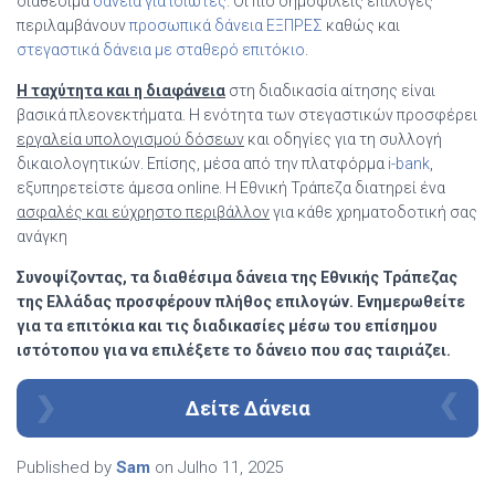
διαθέσιμα
δάνεια για ιδιώτες
. Οι πιο δημοφιλείς επιλογές
περιλαμβάνουν
προσωπικά δάνεια ΕΞΠΡΕΣ
καθώς και
στεγαστικά δάνεια με σταθερό επιτόκιο
.
Η ταχύτητα και η διαφάνεια
στη διαδικασία αίτησης είναι
βασικά πλεονεκτήματα. Η ενότητα των στεγαστικών προσφέρει
εργαλεία υπολογισμού δόσεων
και οδηγίες για τη συλλογή
δικαιολογητικών. Επίσης, μέσα από την πλατφόρμα
i-bank
,
εξυπηρετείστε άμεσα online. Η Εθνική Τράπεζα διατηρεί ένα
ασφαλές και εύχρηστο περιβάλλον
για κάθε χρηματοδοτική σας
ανάγκη
Συνοψίζοντας, τα διαθέσιμα δάνεια της Εθνικής Τράπεζας
της Ελλάδας προσφέρουν πλήθος επιλογών. Ενημερωθείτε
για τα επιτόκια και τις διαδικασίες μέσω του επίσημου
ιστότοπου για να επιλέξετε το δάνειο που σας ταιριάζει.
Δείτε Δάνεια
Published by
Sam
on
Julho 11, 2025