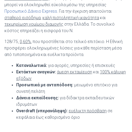
μπορεί να ολοκληρωθεί εύκολα μέσω της υπηρεσίας
Προσωπικό Δάνειο Express
. Για την έγκριση απαιτούνται
σταθερό εισόδημα
,
καλή πιστοληπτική ικανότητα
και
τεκμηρίωση νομίμου διαμονής
στην Ελλάδα. Το συνολικό
κόστος επηρεάζει η εισφορά του Ν.
128/75,
0,60%
, που προστίθεται στο τελικό επιτόκιο. Η Εθνική
προσφέρει ολοκληρωμένες λύσεις για κάθε περίσταση μέσα
από τυποποιημένα και ευέλικτα προϊόντα.
Καταναλωτικά:
για αγορές, υπηρεσίες ή επισκευές
Εκτάκτων αναγκών:
άμεση εκταμίευση
και
100% κάλυψη
εξόδων
Προσωπικά με ανταπόδοση:
μειωμένο επιτόκιο για
συνεπή πελάτη
Δάνεια εκπαίδευσης:
για δίδακτρα εκπαιδευτικών
ιδρυμάτων
Overdraft (υπερανάληψη):
ευέλικτη πρόσβαση
σε
κεφάλαια έως καθορισμένο όριο