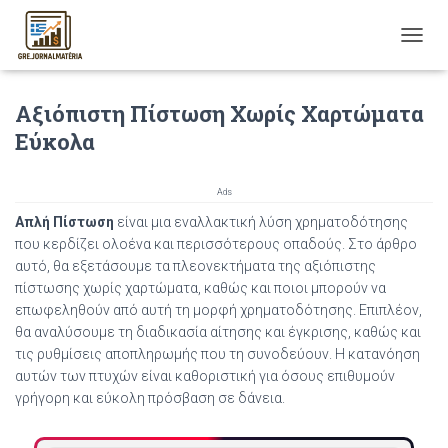
T
O
G
Αξιόπιστη Πίστωση Χωρίς Χαρτώματα
G
L
Εύκολα
E
N
A
Ads
V
Απλή Πίστωση
είναι μια εναλλακτική λύση χρηματοδότησης
I
G
που κερδίζει ολοένα και περισσότερους οπαδούς. Στο άρθρο
A
αυτό, θα εξετάσουμε τα πλεονεκτήματα της αξιόπιστης
T
πίστωσης χωρίς χαρτώματα, καθώς και ποιοι μπορούν να
I
επωφεληθούν από αυτή τη μορφή χρηματοδότησης. Επιπλέον,
O
θα αναλύσουμε τη διαδικασία αίτησης και έγκρισης, καθώς και
N
τις ρυθμίσεις αποπληρωμής που τη συνοδεύουν. Η κατανόηση
αυτών των πτυχών είναι καθοριστική για όσους επιθυμούν
γρήγορη και εύκολη πρόσβαση σε δάνεια.