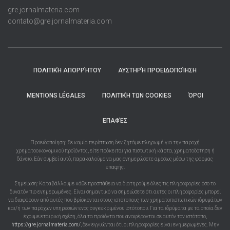
gre.jornalmateria.com
contato@gre.jornalmateria.com
ΠΟΛΙΤΙΚΉ ΑΠΟΡΡΉΤΟΥ
ΑΥΣΤΗΡΉ ΠΡΟΕΙΔΟΠΟΊΗΣΗ
MENTIONS LÉGALES
ΠΟΛΙΤΙΚΉ ΤΩΝ COOKIES
ΌΡΟΙ
ΕΠΑΦΈΣ
Προειδοποίηση: Σε καμία περίπτωση δεν ζητάμε πληρωμή για την παροχή
χρηματοοικονομικού προϊόντος, είτε πρόκειται για πιστωτική κάρτα, χρηματοδότηση ή
δάνειο. Εάν συμβεί αυτό, παρακαλούμε να μας ενημερώσετε αμέσως μέσω της φόρμας
επαφής.
Σημείωση: Καταβάλλουμε κάθε προσπάθεια να διατηρούμε όλες τις πληροφορίες όσο το
δυνατόν πιο ενημερωμένες. Είναι σημαντικό να σημειώσετε ότι αυτές οι πληροφορίες μπορεί
να διαφέρουν από αυτές που βρίσκονται στους ιστότοπους των χρηματοπιστωτικών ιδρυμάτων
και/ή των παρόχων υπηρεσιών ενός συγκεκριμένου ιστότοπου. Για τα ιδρύματα με τα οποία δεν
έχουμε εταιρική σχέση, όλα τα προϊόντα που αναφέρονται σε αυτόν τον ιστότοπο,
https://gre.jornalmateria.com/
, δεν εγγυώνται ότι οι πληροφορίες είναι ενημερωμένες. Μην