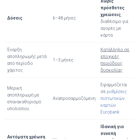
Χωρίς
πρόσθετες
χρεώσεις
,
Δόσεις
6–48 μήνες
διαθέσιμο για
αγορές με
κάρτα
Έναρξη
Κατάλληλο σε
αποπληρωμής μετά
εποχικές
1–3 μήνες
από περίοδο
περιόδους
χάριτος
δυσκολίας
Εφαρμόζεται
Μερική
σε
ρυθμίσεις
αποπληρωμή με
Αναπροσαρμοζόμενη
πιστωτικών
επανακαθορισμό
καρτών
υπολοίπου
Eurobank
Ιδανική για
συνεπή
Αυτόματη χρέωση