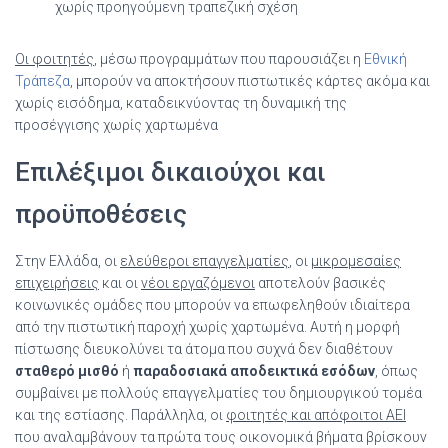
χωρίς προηγούμενη τραπεζική σχέση
Οι φοιτητές
, μέσω προγραμμάτων που παρουσιάζει η
Εθνική
Τράπεζα
, μπορούν να αποκτήσουν πιστωτικές κάρτες ακόμα και
χωρίς εισόδημα, καταδεικνύοντας τη δυναμική της
προσέγγισης χωρίς χαρτωμένα
Επιλέξιμοι δικαιούχοι και
προϋποθέσεις
Στην Ελλάδα, οι
ελεύθεροι επαγγελματίες
, οι
μικρομεσαίες
επιχειρήσεις
και οι
νέοι εργαζόμενοι
αποτελούν βασικές
κοινωνικές ομάδες που μπορούν να επωφεληθούν ιδιαίτερα
από την πιστωτική παροχή χωρίς χαρτωμένα. Αυτή η μορφή
πίστωσης διευκολύνει τα άτομα που συχνά δεν διαθέτουν
σταθερό μισθό
ή
παραδοσιακά αποδεικτικά εσόδων
, όπως
συμβαίνει με πολλούς επαγγελματίες του δημιουργικού τομέα
και της εστίασης. Παράλληλα, οι
φοιτητές και απόφοιτοι ΑΕΙ
που αναλαμβάνουν τα πρώτα τους οικονομικά βήματα βρίσκουν