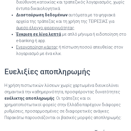
διεύθυνση κατοικίας και τραπεζικός λογαριασμός, χωρίς
έντυπα δικαιολογητικά.
Διασταύρωση δεδομένων
αυτόματα με τα ψηφιακά
αρχεία της τράπεζας και τη χρήση της ΤΕΙΡΕΣΙΑΣ για
άμεσο έλεγχο φερεγγυότητας
.
Έγκριση σε λίγα λεπτά
με απλό μήνυμα ή ειδοποίηση στο
e-banking ή app.
Ενεργοποίηση κάρτας
ή πίστωση ποσού απευθείας στον
λογαριασμό με ένα κλικ.
Ευελιξίες αποπληρωμής
Η χρήση πιστωτικών λύσεων χωρίς χαρτωμένα διευκολύνει
σημαντικά την καθημερινότητα, προσφέροντας δυνατότητες
ευέλικτης αποπληρωμής
. Οι τράπεζες και οι
χρηματοπιστωτικοί φορείς στην Ελλάδα παρέχουν διάφορες
ρυθμίσεις, προσαρμοσμένες σε διαφορετικές ανάγκες.
Παρακάτω παρουσιάζονται οι βασικές μορφές αποπληρωμής: