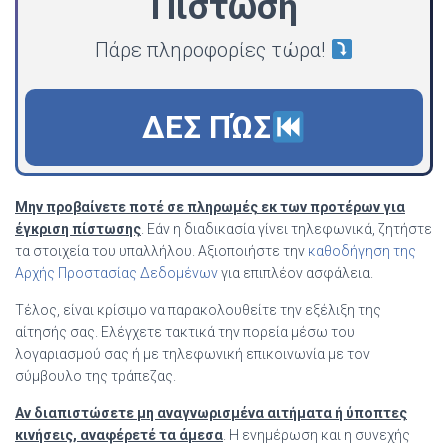
Πίστωση
Πάρε πληροφορίες τώρα!
ΔΕΣ ΠΏΣ
Μην προβαίνετε ποτέ σε πληρωμές εκ των προτέρων για
έγκριση πίστωσης
. Εάν η διαδικασία γίνει τηλεφωνικά, ζητήστε
τα στοιχεία του υπαλλήλου. Αξιοποιήστε την
καθοδήγηση της
Αρχής Προστασίας Δεδομένων
για επιπλέον ασφάλεια.
Τέλος, είναι κρίσιμο να παρακολουθείτε την εξέλιξη της
αίτησής σας. Ελέγχετε τακτικά την πορεία μέσω του
λογαριασμού σας ή με τηλεφωνική επικοινωνία με τον
σύμβουλο της τράπεζας.
Αν διαπιστώσετε μη αναγνωρισμένα αιτήματα ή ύποπτες
κινήσεις, αναφέρετέ τα άμεσα
. Η ενημέρωση και η συνεχής