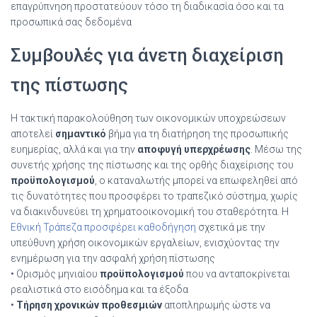
επαγρύπνηση προστατεύουν τόσο τη διαδικασία όσο και τα
προσωπικά σας δεδομένα
Συμβουλές για άνετη διαχείριση
της πίστωσης
Η τακτική παρακολούθηση των οικονομικών υποχρεώσεων
αποτελεί
σημαντικό
βήμα για τη διατήρηση της προσωπικής
ευημερίας, αλλά και για την
αποφυγή υπερχρέωσης
. Μέσω της
συνετής χρήσης της πίστωσης και της ορθής διαχείρισης του
προϋπολογισμού
, ο καταναλωτής μπορεί να επωφεληθεί από
τις δυνατότητες που προσφέρει το τραπεζικό σύστημα, χωρίς
να διακινδυνεύει τη χρηματοοικονομική του σταθερότητα. Η
Εθνική Τράπεζα προσφέρει καθοδήγηση
σχετικά με την
υπεύθυνη χρήση οικονομικών εργαλείων, ενισχύοντας την
ενημέρωση για την ασφαλή χρήση πίστωσης
• Ορισμός μηνιαίου
προϋπολογισμού
που να ανταποκρίνεται
ρεαλιστικά στο εισόδημα και τα έξοδα
•
Τήρηση χρονικών προθεσμιών
αποπληρωμής ώστε να