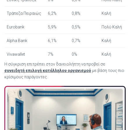
Τράπεζα Πειραιώς
6,2%
0,8%
Καλή
Eurobank
5,9%
0,5%
Πολύ Καλή
Alpha Bank
6,1%
0,7%
Καλή
Vivawallet
7%
0%
Καλή
Η σύγκριση επιτρέπει στον δανειολήπτη να προβεί σε
συνειδητή επιλογή κατάλληλου οργανισμού
με βάση τους πιο
κρίσιμους παράγοντες.