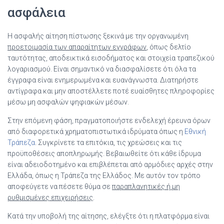
ασφάλεια
Η ασφαλής αίτηση πίστωσης ξεκινά με την οργανωμένη
προετοιμασία των απαραίτητων εγγράφων
, όπως δελτίο
ταυτότητας, αποδεικτικά εισοδήματος και στοιχεία τραπεζικού
λογαριασμού. Είναι σημαντικό να διασφαλίσετε ότι όλα τα
έγγραφα είναι ενημερωμένα και ευανάγνωστα. Διατηρήστε
αντίγραφα και μην αποστέλλετε ποτέ ευαίσθητες πληροφορίες
μέσω μη ασφαλών ψηφιακών μέσων.
Στην επόμενη φάση, πραγματοποιήστε ενδελεχή έρευνα όρων
από διαφορετικά χρηματοπιστωτικά ιδρύματα όπως η
Εθνική
Τράπεζα
. Συγκρίνετε τα επιτόκια, τις χρεώσεις και τις
προϋποθέσεις αποπληρωμής. Βεβαιωθείτε ότι κάθε ίδρυμα
είναι αδειοδοτημένο και επιβλέπεται από αρμόδιες αρχές στην
Ελλάδα, όπως η Τράπεζα της Ελλάδος. Με αυτόν τον τρόπο
αποφεύγετε να πέσετε θύμα σε
παραπλανητικές ή μη
ρυθμισμένες επιχειρήσεις
.
Κατά την υποβολή της αίτησης, ελέγξτε ότι η πλατφόρμα είναι