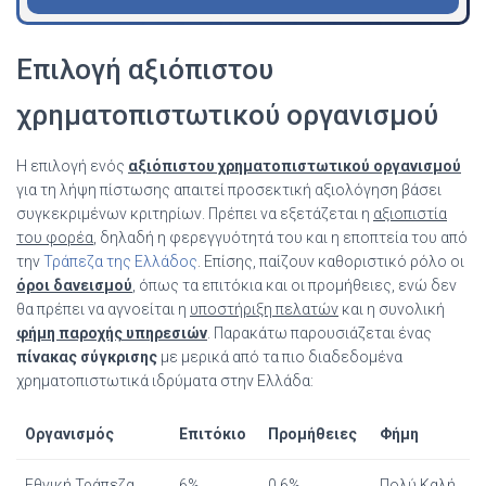
Επιλογή αξιόπιστου
χρηματοπιστωτικού οργανισμού
Η επιλογή ενός
αξιόπιστου χρηματοπιστωτικού οργανισμού
για τη λήψη πίστωσης απαιτεί προσεκτική αξιολόγηση βάσει
συγκεκριμένων κριτηρίων. Πρέπει να εξετάζεται η
αξιοπιστία
του φορέα
, δηλαδή η φερεγγυότητά του και η εποπτεία του από
την
Τράπεζα της Ελλάδος
. Επίσης, παίζουν καθοριστικό ρόλο οι
όροι δανεισμού
, όπως τα επιτόκια και οι προμήθειες, ενώ δεν
θα πρέπει να αγνοείται η
υποστήριξη πελατών
και η συνολική
φήμη παροχής υπηρεσιών
. Παρακάτω παρουσιάζεται ένας
πίνακας σύγκρισης
με μερικά από τα πιο διαδεδομένα
χρηματοπιστωτικά ιδρύματα στην Ελλάδα:
Οργανισμός
Επιτόκιο
Προμήθειες
Φήμη
Εθνική Τράπεζα
6%
0,6%
Πολύ Καλή