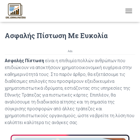
T
O
G
Ασφαλής Πίστωση Με Ευκολία
G
L
E
N
Ads
A
Ασφαλής Πίστωση
είναι η επιθυμία πολλών ανθρώπων που
V
επιδιώκουν να αποκτήσουν χρηματοοικονομική ευχέρεια στην
I
καθημερινότητά τους. Στο παρόν άρθρο, θα εξετάσουμε τις
G
διαθέσιμες επιλογές που προσφέρουν εξειδικευμένα
A
T
χρηματοπιστωτικά ιδρύματα, εστιάζοντας στις υπηρεσίες της
I
Εθνικής Τράπεζας για πιστωτικές κάρτες. Επιπλέον, θα
O
αναλύσουμε τη διαδικασία αίτησης και τη σημασία της
N
σύγκρισης προσφορών από άλλες τράπεζες και
χρηματοπιστωτικούς οργανισμούς, ώστε να βρείτε τη λύση που
καλύπτει καλύτερα τις ανάγκες σας.