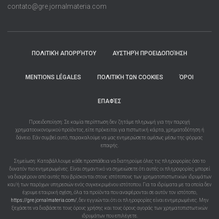
contato@gre.jornalmateria.com
ΠΟΛΙΤΙΚΉ ΑΠΟΡΡΉΤΟΥ
ΑΥΣΤΗΡΉ ΠΡΟΕΙΔΟΠΟΊΗΣΗ
MENTIONS LÉGALES
ΠΟΛΙΤΙΚΉ ΤΩΝ COOKIES
ΌΡΟΙ
ΕΠΑΦΈΣ
Προειδοποίηση: Σε καμία περίπτωση δεν ζητάμε πληρωμή για την παροχή
χρηματοοικονομικού προϊόντος, είτε πρόκειται για πιστωτική κάρτα, χρηματοδότηση ή
δάνειο. Εάν συμβεί αυτό, παρακαλούμε να μας ενημερώσετε αμέσως μέσω της φόρμας
επαφής.
Σημείωση: Καταβάλλουμε κάθε προσπάθεια να διατηρούμε όλες τις πληροφορίες όσο το
δυνατόν πιο ενημερωμένες. Είναι σημαντικό να σημειώσετε ότι αυτές οι πληροφορίες μπορεί
να διαφέρουν από αυτές που βρίσκονται στους ιστότοπους των χρηματοπιστωτικών ιδρυμάτων
και/ή των παρόχων υπηρεσιών ενός συγκεκριμένου ιστότοπου. Για τα ιδρύματα με τα οποία δεν
έχουμε εταιρική σχέση, όλα τα προϊόντα που αναφέρονται σε αυτόν τον ιστότοπο,
https://gre.jornalmateria.com/
, δεν εγγυώνται ότι οι πληροφορίες είναι ενημερωμένες. Μην
ξεχάσετε να διαβάσετε τους όρους χρήσης και τους όρους αγοράς των χρηματοπιστωτικών
ιδρυμάτων που επιλέγετε.