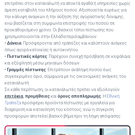
επιτρέπει στον καταναλωτή να αποκτά αγαθά ή υπηρεσίες χωρίς
άμεση καταβολή του πλήρους ποσού. Αξιοποιείται ευρέως για
την κάλυψη αναγκών ή την αύξηση της αγοραστικής δύναμης,
ενώ βασίζεται στη συμφωνία επιστροφής του ποσού σε
προκαθορισμένο χρόνο. Οι βασικοί τύποι πίστωσης που
χρησιμοποιούνται στην Ελλάδα περιλαμβάνουν:
•
Δάνεια
: Προσφέρονται από τράπεζες και καλύπτουν ανάγκες
όπως αγορά κατοικίας ή αυτοκινήτου
•
Πιστωτικές κάρτες
: Παρέχουν συνεχή πρόσβαση σε κεφάλαια
και εξόφληση μέσω μηνιαίων δόσεων
•
Γραμμές πίστωσης
: Επιτρέπουν ανάληψη ποσού έως
συγκεκριμένο όριο, σύμφωνα με τις οικονομικές ανάγκες του
καταναλωτή
Σε κάθε περίπτωση, οι καταναλωτές πρέπει να αξιολογούν
επιτόκια
,
προμήθειες
και
όρους αποπληρωμής
. Η
Εθνική
Τράπεζα
προσφέρει προϊόντα πίστωσης με εργαλεία για
διαχείριση και κατανόηση του κόστους, ενώ η σύγκριση
προσφορών αποτελεί βασικό βήμα πριν τη λήψη απόφασης.