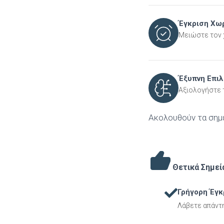
Έγκριση Χω
Μειώστε τον 
Έξυπνη Επι
Αξιολογήστε τ
Ακολουθούν τα σημ
Θετικά Σημεί
Γρήγορη Έγκ
Λάβετε απάντη