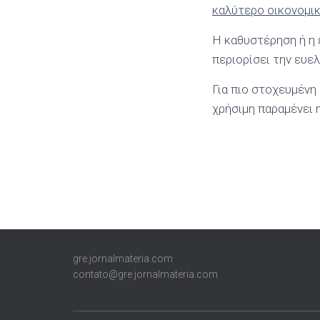
καλύτερο οικονομι
Η καθυστέρηση ή η 
περιορίσει την ευε
Για πιο στοχευμέν
χρήσιμη παραμένει
gre.jornalmateria.com
contato@gre.jornalmateria.com