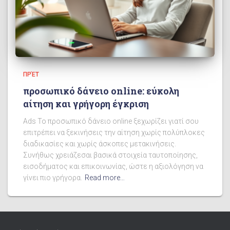
ΠΡΈΤ
προσωπικό δάνειο online: εύκολη
αίτηση και γρήγορη έγκριση
Ads Το προσωπικό δάνειο online ξεχωρίζει γιατί σου
επιτρέπει να ξεκινήσεις την αίτηση χωρίς πολύπλοκες
διαδικασίες και χωρίς άσκοπες μετακινήσεις.
Συνήθως χρειάζεσαι βασικά στοιχεία ταυτοποίησης,
εισοδήματος και επικοινωνίας, ώστε η αξιολόγηση να
γίνει πιο γρήγορα.
Read more…