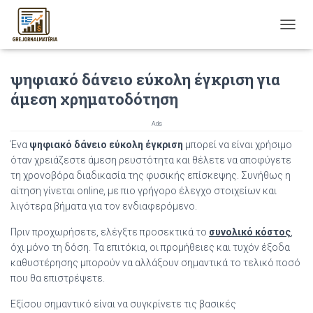
T
O
G
ψηφιακό δάνειο εύκολη έγκριση για
G
L
άμεση χρηματοδότηση
E
N
Ads
A
V
Ένα
ψηφιακό δάνειο εύκολη έγκριση
μπορεί να είναι χρήσιμο
I
όταν χρειάζεστε άμεση ρευστότητα και θέλετε να αποφύγετε
G
τη χρονοβόρα διαδικασία της φυσικής επίσκεψης. Συνήθως η
A
αίτηση γίνεται online, με πιο γρήγορο έλεγχο στοιχείων και
T
λιγότερα βήματα για τον ενδιαφερόμενο.
I
O
Πριν προχωρήσετε, ελέγξτε προσεκτικά το
συνολικό κόστος
,
N
όχι μόνο τη δόση. Τα επιτόκια, οι προμήθειες και τυχόν έξοδα
καθυστέρησης μπορούν να αλλάξουν σημαντικά το τελικό ποσό
που θα επιστρέψετε.
Εξίσου σημαντικό είναι να συγκρίνετε τις βασικές