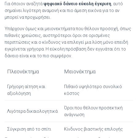
Για όποιον αναζητά
ψηφιακό δάνειο εύκολη έγκριση
, αυτό
σημαίνει λιγότερη αναμονή και πιο άμεση εικόνα για το αν
μπορεί να προχωρήσει.
Υπάρχουν όμως και μειονεκτήματα που θέλουν προσοχή, όπως
πιθανές χρεώσεις, αυστηρότεροι όροι σε ορισμένες
περιπτώσεις και ο κίνδυνος να επιλεγεί μια λύση μόνο επειδή
εγκρίνεται γρήγορα. Η εύκολη πρόσβαση δεν εγγυάται ότι το
δάνειο είναι και το πιο συμφέρον.
Πλεονέκτημα
Μειονέκτημα
Γρήγορη αίτηση και
Πιθανό υψηλότερο συνολικό
αξιολόγηση
κόστος
Όροι που θέλουν προσεκτική
Λιγότερα δικαιολογητικά
ανάγνωση
Σύγκριση από το σπίτι
Κίνδυνος βιαστικής επιλογής