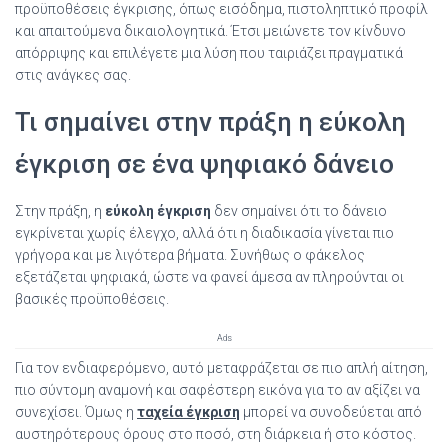
προϋποθέσεις έγκρισης, όπως εισόδημα, πιστοληπτικό προφίλ
και απαιτούμενα δικαιολογητικά. Έτσι μειώνετε τον κίνδυνο
απόρριψης και επιλέγετε μια λύση που ταιριάζει πραγματικά
στις ανάγκες σας.
Τι σημαίνει στην πράξη η εύκολη
έγκριση σε ένα ψηφιακό δάνειο
Στην πράξη, η
εύκολη έγκριση
δεν σημαίνει ότι το δάνειο
εγκρίνεται χωρίς έλεγχο, αλλά ότι η διαδικασία γίνεται πιο
γρήγορα και με λιγότερα βήματα. Συνήθως ο φάκελος
εξετάζεται ψηφιακά, ώστε να φανεί άμεσα αν πληρούνται οι
βασικές προϋποθέσεις.
Ads
Για τον ενδιαφερόμενο, αυτό μεταφράζεται σε πιο απλή αίτηση,
πιο σύντομη αναμονή και σαφέστερη εικόνα για το αν αξίζει να
συνεχίσει. Όμως η
ταχεία έγκριση
μπορεί να συνοδεύεται από
αυστηρότερους όρους στο ποσό, στη διάρκεια ή στο κόστος.