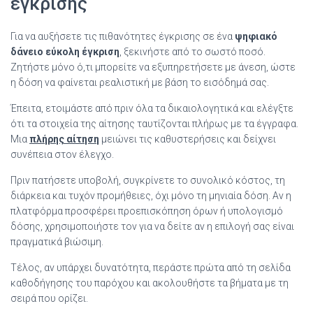
έγκρισης
Για να αυξήσετε τις πιθανότητες έγκρισης σε ένα
ψηφιακό
δάνειο εύκολη έγκριση
, ξεκινήστε από το σωστό ποσό.
Ζητήστε μόνο ό,τι μπορείτε να εξυπηρετήσετε με άνεση, ώστε
η δόση να φαίνεται ρεαλιστική με βάση το εισόδημά σας.
Έπειτα, ετοιμάστε από πριν όλα τα δικαιολογητικά και ελέγξτε
ότι τα στοιχεία της αίτησης ταυτίζονται πλήρως με τα έγγραφα.
Μια
πλήρης αίτηση
μειώνει τις καθυστερήσεις και δείχνει
συνέπεια στον έλεγχο.
Πριν πατήσετε υποβολή, συγκρίνετε το συνολικό κόστος, τη
διάρκεια και τυχόν προμήθειες, όχι μόνο τη μηνιαία δόση. Αν η
πλατφόρμα προσφέρει προεπισκόπηση όρων ή υπολογισμό
δόσης, χρησιμοποιήστε τον για να δείτε αν η επιλογή σας είναι
πραγματικά βιώσιμη.
Τέλος, αν υπάρχει δυνατότητα, περάστε πρώτα από τη σελίδα
καθοδήγησης του παρόχου και ακολουθήστε τα βήματα με τη
σειρά που ορίζει.