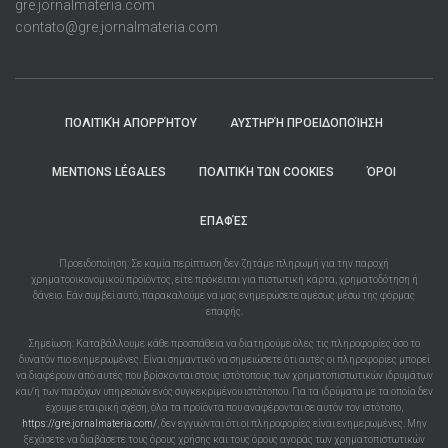
gre.jornalmateria.com
contato@gre.jornalmateria.com
ΠΟΛΙΤΙΚΉ ΑΠΟΡΡΉΤΟΥ
ΑΥΣΤΗΡΉ ΠΡΟΕΙΔΟΠΟΊΗΣΗ
MENTIONS LÉGALES
ΠΟΛΙΤΙΚΉ ΤΩΝ COOKIES
ΌΡΟΙ
ΕΠΑΦΈΣ
Προειδοποίηση: Σε καμία περίπτωση δεν ζητάμε πληρωμή για την παροχή
χρηματοοικονομικού προϊόντος, είτε πρόκειται για πιστωτική κάρτα, χρηματοδότηση ή
δάνειο. Εάν συμβεί αυτό, παρακαλούμε να μας ενημερώσετε αμέσως μέσω της φόρμας
επαφής.
Σημείωση: Καταβάλλουμε κάθε προσπάθεια να διατηρούμε όλες τις πληροφορίες όσο το
δυνατόν πιο ενημερωμένες. Είναι σημαντικό να σημειώσετε ότι αυτές οι πληροφορίες μπορεί
να διαφέρουν από αυτές που βρίσκονται στους ιστότοπους των χρηματοπιστωτικών ιδρυμάτων
και/ή των παρόχων υπηρεσιών ενός συγκεκριμένου ιστότοπου. Για τα ιδρύματα με τα οποία δεν
έχουμε εταιρική σχέση, όλα τα προϊόντα που αναφέρονται σε αυτόν τον ιστότοπο,
https://gre.jornalmateria.com/
, δεν εγγυώνται ότι οι πληροφορίες είναι ενημερωμένες. Μην
ξεχάσετε να διαβάσετε τους όρους χρήσης και τους όρους αγοράς των χρηματοπιστωτικών