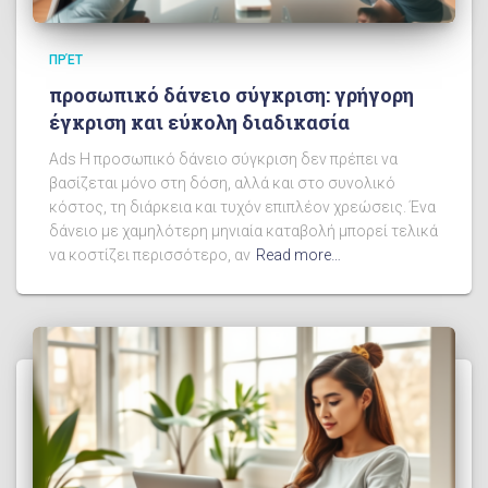
ΠΡΈΤ
προσωπικό δάνειο σύγκριση: γρήγορη
έγκριση και εύκολη διαδικασία
Ads Η προσωπικό δάνειο σύγκριση δεν πρέπει να
βασίζεται μόνο στη δόση, αλλά και στο συνολικό
κόστος, τη διάρκεια και τυχόν επιπλέον χρεώσεις. Ένα
δάνειο με χαμηλότερη μηνιαία καταβολή μπορεί τελικά
να κοστίζει περισσότερο, αν
Read more…