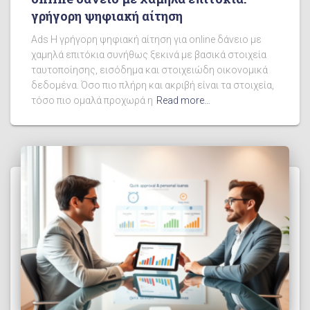
γρήγορη ψηφιακή αίτηση
Ads Η γρήγορη ψηφιακή αίτηση για online δάνειο με
χαμηλά επιτόκια συνήθως ξεκινά με βασικά στοιχεία
ταυτοποίησης, εισόδημα και στοιχειώδη οικονομικά
δεδομένα. Όσο πιο πλήρη και ακριβή είναι τα στοιχεία,
τόσο πιο ομαλά προχωρά η
Read more…