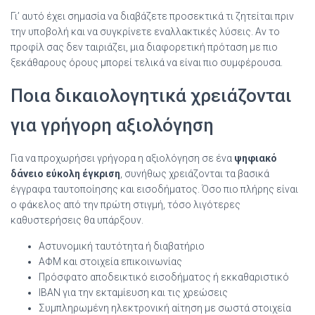
Γι’ αυτό έχει σημασία να διαβάζετε προσεκτικά τι ζητείται πριν
την υποβολή και να συγκρίνετε εναλλακτικές λύσεις. Αν το
προφίλ σας δεν ταιριάζει, μια διαφορετική πρόταση με πιο
ξεκάθαρους όρους μπορεί τελικά να είναι πιο συμφέρουσα.
Ποια δικαιολογητικά χρειάζονται
για γρήγορη αξιολόγηση
Για να προχωρήσει γρήγορα η αξιολόγηση σε ένα
ψηφιακό
δάνειο εύκολη έγκριση
, συνήθως χρειάζονται τα βασικά
έγγραφα ταυτοποίησης και εισοδήματος. Όσο πιο πλήρης είναι
ο φάκελος από την πρώτη στιγμή, τόσο λιγότερες
καθυστερήσεις θα υπάρξουν.
Αστυνομική ταυτότητα ή διαβατήριο
ΑΦΜ και στοιχεία επικοινωνίας
Πρόσφατο αποδεικτικό εισοδήματος ή εκκαθαριστικό
IBAN για την εκταμίευση και τις χρεώσεις
Συμπληρωμένη ηλεκτρονική αίτηση με σωστά στοιχεία